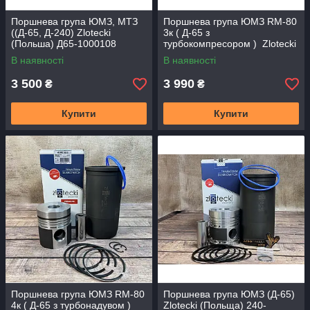
Поршнева група ЮМЗ, МТЗ
Поршнева група ЮМЗ RM-80
((Д-65, Д-240) Zlotecki
3к ( Д-65 з
(Польша) Д65-1000108
турбокомпресором ) Zlotecki
(Польща)
В наявності
В наявності
3 500
3 990
₴
₴
Купити
Купити
Поршнева група ЮМЗ RM-80
Поршнева група ЮМЗ (Д-65)
4к ( Д-65 з турбонадувом )
Zlotecki (Польща) 240-