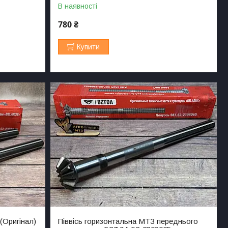
В наявності
780 ₴
Купити
(Оригінал)
Піввісь горизонтальна МТЗ переднього