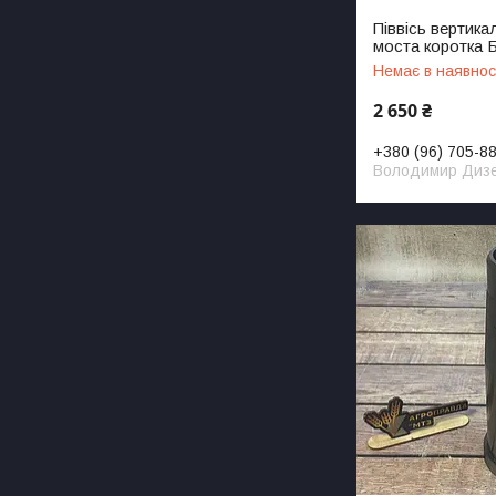
Піввісь вертик
моста коротка 
Немає в наявнос
2 650 ₴
+380 (96) 705-8
Володимир Диз