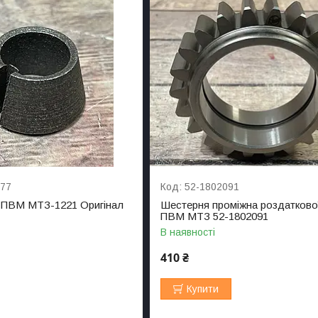
077
52-1802091
 ПВМ МТЗ-1221 Оригінал
Шестерня проміжна роздатково
ПВМ МТЗ 52-1802091
В наявності
410 ₴
Купити