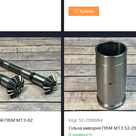
Купити
сей ПВМ МТЗ-82
52-2308084
Гільза шкворня ПВМ МТЗ 52-2
В наявності