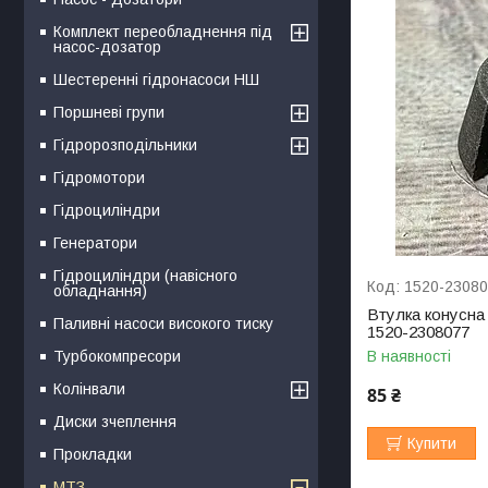
Комплект переобладнення під
насос-дозатор
Шестеренні гідронасоси НШ
Поршневі групи
Гідророзподільники
Гідромотори
Гідроциліндри
Генератори
Гідроциліндри (навісного
1520-2308
обладнання)
Втулка конусна
Паливні насоси високого тиску
1520-2308077
Турбокомпресори
В наявності
Колінвали
85 ₴
Диски зчеплення
Купити
Прокладки
МТЗ