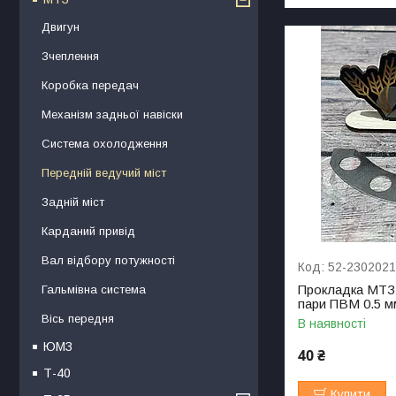
Двигун
Зчеплення
Коробка передач
Механізм задньої навіски
Система охолодження
Передній ведучий міст
Задній міст
Карданий привід
Вал відбору потужності
52-230202
Прокладка МТЗ 
Гальмівна система
пари ПВМ 0.5 м
Вісь передня
В наявності
ЮМЗ
40 ₴
Т-40
Купити