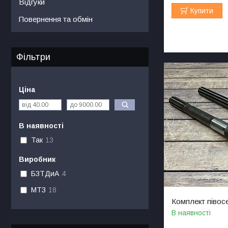
Відгуки
Купити
Повернення та обмін
Фільтри
Ціна
В наявності
Так
13
Виробник
БЗТДиА
4
МТЗ
18
Комплект піво
В наявності