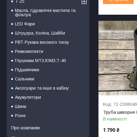
Т-25
Масла, гідравлічні мастила та
фільтра
LED Фари
Штуцера, Коліна, Шайби
РВТ-Рукава високого тиску
Ремкомплекти
Глушники МТЗ;ЮМЗ;Т-40
Підшипники
Сальники
Аксесуари та інше в кабіну
Акумулятори
72-230804
Шини
Труба шкворня 
Різне
В наявності
Про компанію
1 790 ₴