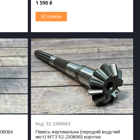
1 590 ₴
Купити
52-2308063
308084
Піввісь вертикальна (передній ведучий
міст) МТЗ 52-2308063 коротка