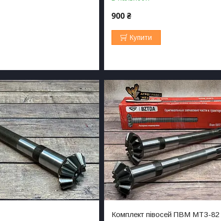
900 ₴
Купити
Комплект півосей ПВМ МТЗ-82 
5