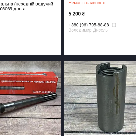
Немає в наявності
тальна (передній ведучий
308065 довга
5 200 ₴
+380 (96) 705-88-88
Володимир Дизель