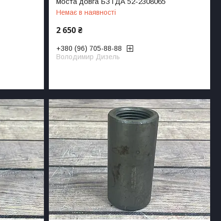
моста довга БЗТДА 52-2308065
Немає в наявності
2 650 ₴
+380 (96) 705-88-88
Володимир Дизель