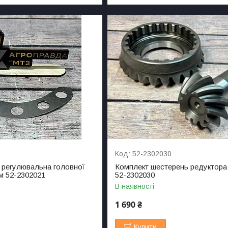
1
52-2302030
регулювальна головної
Комплект шестерень редуктор
м 52-2302021
52-2302030
В наявності
1 690 ₴
Купити