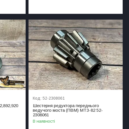
52-2308061
2,892,920
Шестерня редуктора переднього
ведучого моста (ПВМ) МТЗ-82 52-
2308061
В наявності