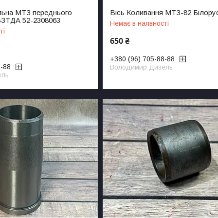
альна МТЗ переднього
Вісь Коливання МТЗ-82 Білору
БЗТДА 52-2308063
Немає в наявності
ті
650 ₴
+380 (96) 705-88-88
8-88
Володимир Дизель
ель