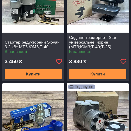
Сидіння тракторне - Star
Стартер редукторний Slovak
універсальне, чорне
3.2 кВт МТЗ,ЮМЗ,Т-40
(МТЗ;ЮМЗ;Т-40;Т-25)
В наявності
(Туреччина)
В наявності
3 450
3 830
₴
₴
Купити
Купити
Подарунок