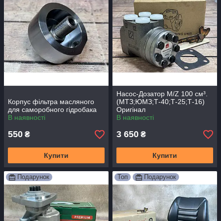
Насос-Дозатор M/Z 100 см³.
Корпус фільтра масляного
(МТЗ;ЮМЗ;Т-40;Т-25;Т-16)
для саморобного гідробака
Оригінал
В наявності
В наявності
550
3 650
₴
₴
Купити
Купити
Подарунок
Топ
Подарунок