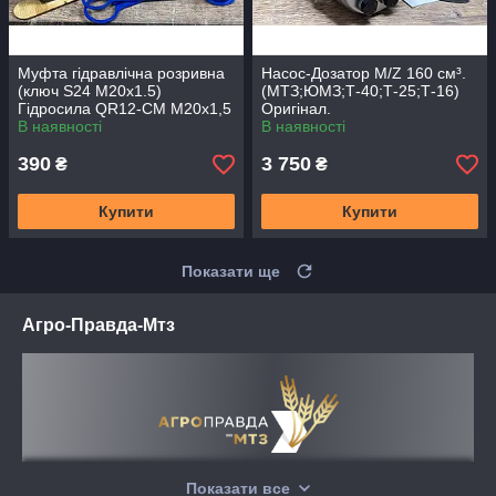
Муфта гідравлічна розривна
Насос-Дозатор M/Z 160 см³.
(ключ S24 M20х1.5)
(МТЗ;ЮМЗ;Т-40;Т-25;Т-16)
Гідросила QR12-CM M20х1,5
Оригінал.
M(двохстороння)
В наявності
В наявності
390
3 750
₴
₴
Купити
Купити
Показати ще
Агро-Правда-Мтз
Ми у соціальних мережах:
Показати все