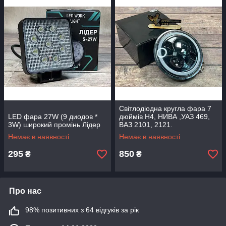
Світлодіодна кругла фара 7
LED фара 27W (9 диодов *
дюймів H4, НИВА ,УАЗ 469,
3W) широкий промінь Лідер
ВАЗ 2101, 2121.
Немає в наявності
Немає в наявності
295
850
₴
₴
Про нас
98% позитивних з 64 відгуків за рік