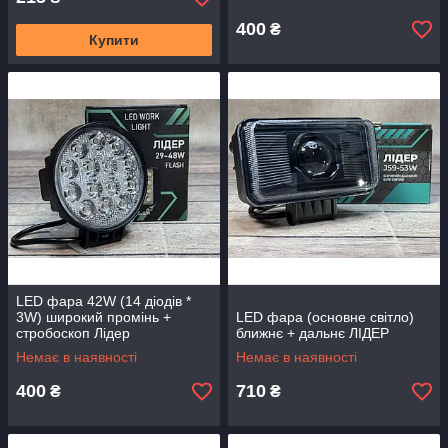
400
₴
Купити
LED фара 42W (14 діодів *
3W) широкий промінь +
LED фара (основне світло)
стробоскоп Лідер
ближнє + дальнє ЛІДЕР
Немає в наявності
Немає в наявності
400
710
₴
₴