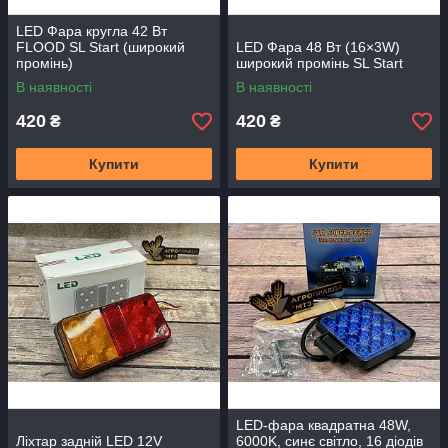
LED Фара кругла 42 Вт
FLOOD SL Start (широкий
LED Фара 48 Вт (16×3W)
промінь)
широкий промінь SL Start
В наявності
В наявності
420
420
₴
₴
Купити
Купити
LED-фара квадратна 48W,
Ліхтар задній LED 12V
6000K, синє світло, 16 діодів