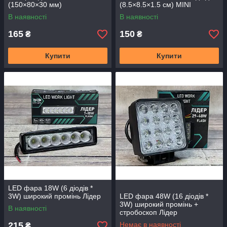
(150×80×30 мм)
(8.5×8.5×1.5 см) MINI
В наявності
В наявності
165
150
₴
₴
Купити
Купити
LED фара 18W (6 діодів *
3W) широкий промінь Лідер
LED фара 48W (16 діодів *
3W) широкий промінь +
В наявності
стробоскоп Лідер
215
Немає в наявності
₴