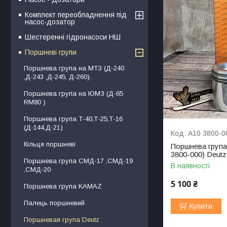
Комплект переобладнення під
насос-дозатор
Шестеренні гідронасоси НШ
Поршневі групи
Поршнева група на МТЗ (Д-240
,Д-243 ,Д-245, Д-260).
Поршнева група на ЮМЗ (Д-65
RM80 )
Поршнева група Т-40,Т-25,Т-16
(Д-144,Д-21)
A10 3800-0
Кільця поршневі
Поршнева група
3800-000) Deut
Поршнева група СМД-17 ,СМД-19
В наявності
,СМД-20
5 100 ₴
Поршнева група KAMAZ
Палець поршневий
Купити
Поршневая група Deutz