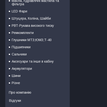
Масла, гідравлічні мастила та
фільтра
LED Фари
Штуцера, Коліна, Шайби
РВТ-Рукава високого тиску
Ремкомплекти
Глушники МТЗ;ЮМЗ;Т-40
Підшипники
Сальники
Аксесуари та інше в кабіну
Акумулятори
Шини
Різне
Про компанію
Відгуки