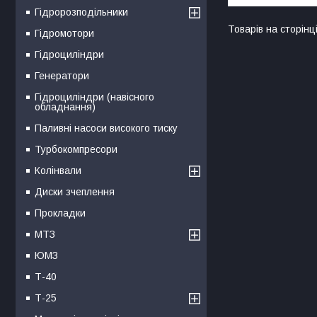
Гідророзподільники
Гідромотори
Гідроциліндри
Генератори
Гідроциліндри (навісного
обладнання)
Паливні насоси високого тиску
Турбокомпресори
Колінвали
Диски зчеплення
Прокладки
МТЗ
ЮМЗ
Т-40
Т-25