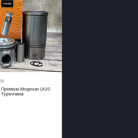
00
 Преміум Mogesan (A10
z Туреччина