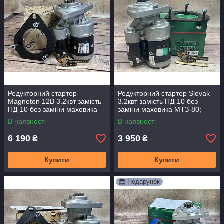
Редукторний стартер
Редукторний стартер Slovak
Magneton 12В 3.2квт замість
3.2квт замість ПД-10 без
ПД-10 без заміни маховика
заміни маховика МТЗ-80;
МТЗ
МТЗ-82
В наявності
В наявності
6 190
3 950
₴
₴
Купити
Купити
Подарунок