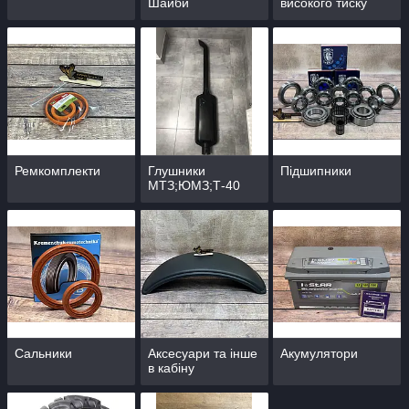
Шайби
високого тиску
Ремкомплекти
Глушники
Підшипники
МТЗ;ЮМЗ;Т-40
Сальники
Аксесуари та інше
Акумулятори
в кабіну