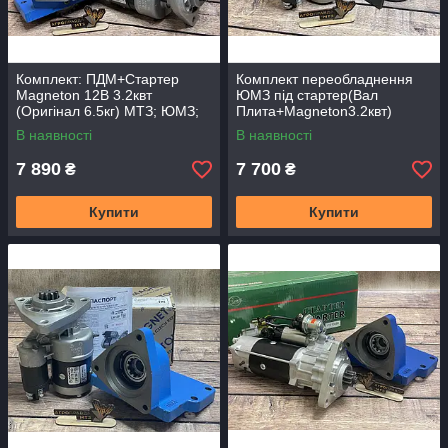
Комплект: ПДМ+Стартер
Комплект переобладнення
Magneton 12В 3.2квт
ЮМЗ під стартер(Вал
(Оригінал 6.5кг) МТЗ; ЮМЗ;
Плита+Magneton3.2квт)
СМД
В наявності
В наявності
7 890
7 700
₴
₴
Купити
Купити