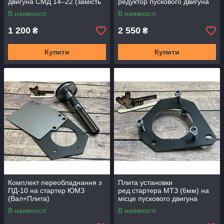
двигуна СМД 14–22 (замість
редуктор пускового двигуна
ПД-10)
В наявності
В наявності
1 200
2 550
₴
₴
Купити
Купити
Комплект переобладнання з
Плита установки
ПД-10 на стартер ЮМЗ
ред.стартера МТЗ (6мм) на
(Вал+Плита)
місце пускового двигуна
В наявності
В наявності