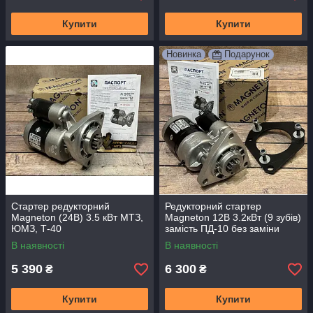
Купити
Купити
Новинка
Подарунок
Стартер редукторний
Редукторний стартер
Magneton (24В) 3.5 кВт МТЗ,
Magneton 12В 3.2кВт (9 зубів)
ЮМЗ, Т-40
замість ПД-10 без заміни
маховика МТЗ
В наявності
В наявності
5 390
6 300
₴
₴
Купити
Купити