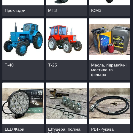
Прокладки
МТЗ
ЮМЗ
Т-40
Т-25
Масла, гідравлічні
мастила та
фільтра
LED Фари
Штуцера, Коліна,
РВТ-Рукава