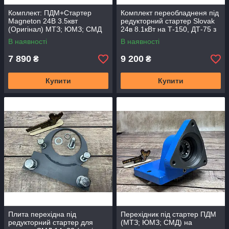
Комплект: ПДМ+Стартер
Комплект переобладненя під
Magneton 24В 3.5квт
редукторний стартер Slovak
(Оригінал) МТЗ; ЮМЗ; СМД
24в 8.1кВт на Т-150, ДТ-75 з
плитою ПДМ
В наявності
В наявності
7 890
9 200
₴
₴
Купити
Купити
Плита перехідна під
Перехідник під стартер ПДМ
редукторний стартер для
(МТЗ; ЮМЗ; СМД) на