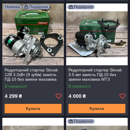
Новинка
Подарунок
Подарунок
Редукторний стартер Slovak
Редукторний стартер Slovak
12В 3.2кВт (9 зубів) замість
3.5 квт замість ПД-10 без
ПД-10 без заміни маховика
заміни маховика МТЗ
МТЗ
В наявності
В наявності
4 299
4 000
₴
₴
Купити
Купити
Подарунок