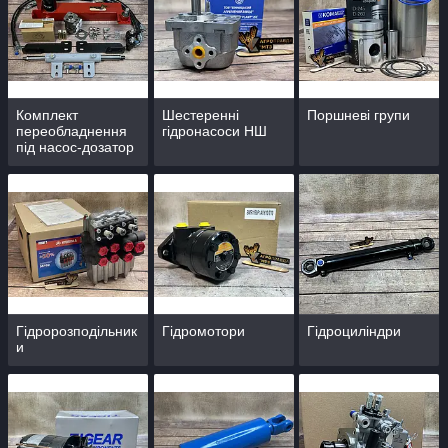
Комплект
Шестеренні
Поршневі групи
переобладнення
гідронасоси НШ
під насос-дозатор
Гідророзподільник
Гідромотори
Гідроциліндри
и