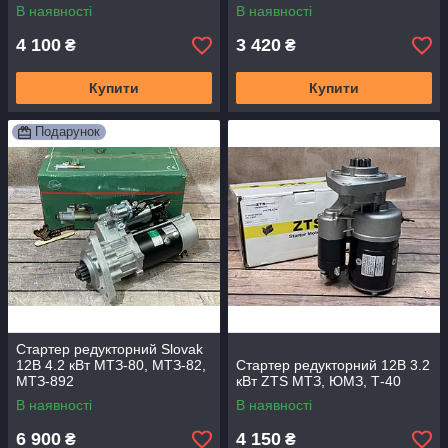
В наявності
В наявності
4 100
3 420
₴
₴
Купити
Купити
Подарунок
Стартер редукторний Slovak
12В 4.2 кВт МТЗ-80, МТЗ-82,
Стартер редукторний 12В 3.2
МТЗ-892
кВт ZTS МТЗ, ЮМЗ, Т-40
В наявності
В наявності
6 900
4 150
₴
₴