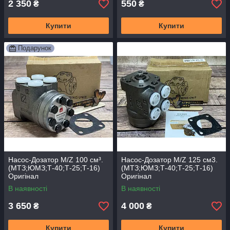
2 350
550
₴
₴
Купити
Купити
Подарунок
Насос-Дозатор M/Z 100 см³.
Насос-Дозатор M/Z 125 см3.
(МТЗ;ЮМЗ;Т-40;Т-25;Т-16)
(МТЗ;ЮМЗ;Т-40;Т-25;Т-16)
Оригінал
Оригінал
В наявності
В наявності
3 650
4 000
₴
₴
Купити
Купити