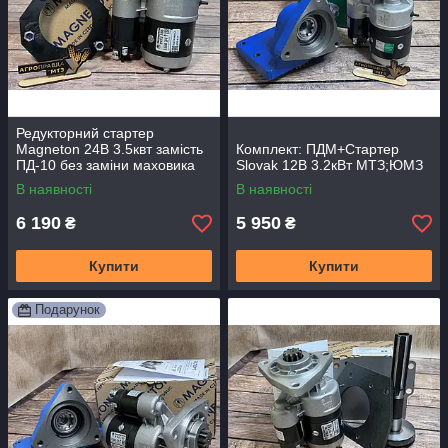
Редукторний стартер
Magneton 24В 3.5квт замість
Комплект: ПДМ+Стартер
ПД-10 без заміни маховика
Slovak 12В 3.2кВт МТЗ;ЮМЗ
МТЗ
В наявності
В наявності
6 190
5 950
₴
₴
Купити
Купити
Подарунок