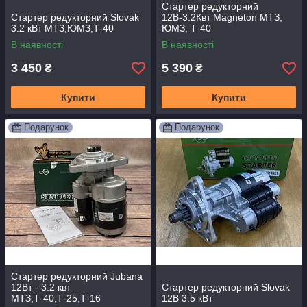
Стартер редукторний
Стартер редукторний Slovak
12В-3.2Квт Magneton МТЗ,
3.2 кВт МТЗ,ЮМЗ,Т-40
ЮМЗ, Т-40
В наявності
В наявності
3 450
5 390
₴
₴
Купити
Купити
Подарунок
Подарунок
Стартер редукторний Jubana
12Вт - 3.2 квт
Стартер редукторний Slovak
МТЗ,Т-40,Т-25,Т-16
12В 3.5 кВт