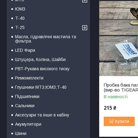
ЮМЗ
Т-40
Т-25
Масла, гідравлічні мастила та
фільтра
LED Фари
Штуцера, Коліна, Шайби
РВТ-Рукава високого тиску
Ремкомплекти
Пробка бака па
Глушники МТЗ;ЮМЗ;Т-40
(вир-во TIGEAR
Підшипники
В наявності
Сальники
215 ₴
Аксесуари та інше в кабіну
Купити
Акумулятори
Шини