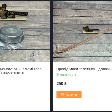
ливного МТЗ алюмінієва
Провід маси "плетінка", довжин
) 082-1103010
В наявності
250 ₴
Купити