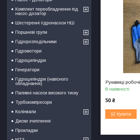
Комплект переобладнення під
насос-дозатор
Шестеренні гідронасоси НШ
Поршневі групи
Гідророзподільники
Гідромотори
Гідроциліндри
Генератори
Гідроциліндри (навісного
Рукавиці робоч
обладнання)
В наявності
Паливні насоси високого тиску
50 ₴
Турбокомпресори
Колінвали
Купити
Диски зчеплення
Прокладки
МТЗ