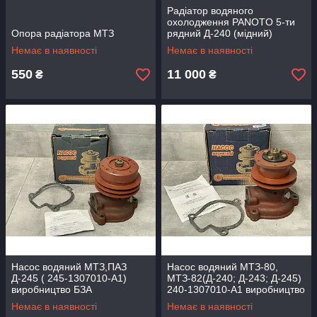
Радіатор водяного
охолодження PANOTO 5-ти
Опора радіатора МТЗ
рядний Д-240 (мідний)
МТЗ-80, 82 (Туреччина)
Немає в наявності
Немає в наявності
550
11 000
₴
₴
Насос водяний МТЗ,ПАЗ
Насос водяний МТЗ-80,
Д-245 ( 245-1307010-А1)
МТЗ-82(Д-240; Д-243; Д-245)
виробництво БЗА
240-1307010-А1 виробництво
БЗА
Немає в наявності
Немає в наявності