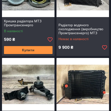
Кришка радіатора МТЗ
Промтрансенерго
Радіатор водяного
охолодження (виробництво
В наявності
Промтрансенерго) МТЗ
70CA-1301010
590
Немає в наявності
₴
9 900
₴
Купити