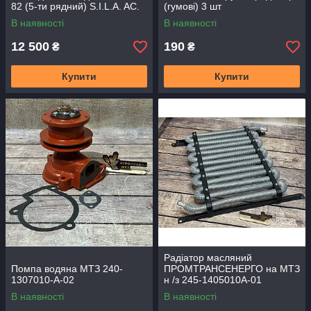
82 (5-ти рядний) S.I.L.A. AC.
(гумові) 3 шт
В наявності
В наявності
12 500
190
₴
₴
Купити
Купити
Радіатор масляний
Помпа водяна МТЗ 240-
ПРОМТРАНСЕНЕРГО на МТЗ
1307010-А-02
н /з 245-1405010А-01
(змійовик)
В наявності
В наявності