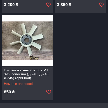
3 200
3 850
₴
₴
Крильчатка вентилятора МТЗ
8-ти лопостна (Д-240; Д-243;
Д-245) (оригінал)
Немає в наявності
850
₴