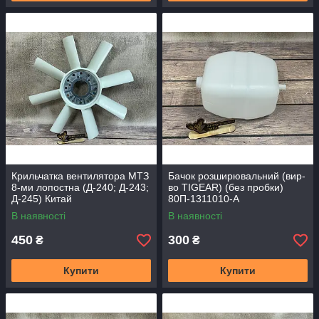
Крильчатка вентилятора МТЗ
Бачок розширювальний (вир-
8-ми лопостна (Д-240; Д-243;
во TIGEAR) (без пробки)
Д-245) Китай
80П-1311010-А
В наявності
В наявності
450
300
₴
₴
Купити
Купити