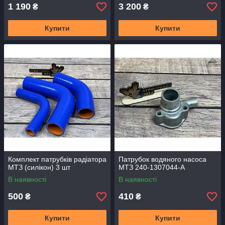
1 190
3 200
₴
₴
Купити
Купити
Комплект патрубків радіатора
Патрубок водяного насоса
МТЗ (силікон) 3 шт
МТЗ 240-1307044-А
В наявності
В наявності
500
410
₴
₴
Купити
Купити