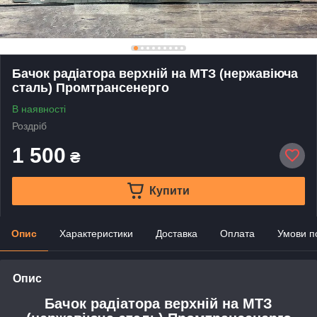
Бачок радіатора верхній на МТЗ (нержавіюча
сталь) Промтрансенерго
В наявності
Роздріб
1 500
₴
Купити
Опис
Характеристики
Доставка
Оплата
Умови п
Опис
Бачок радіатора верхній на МТЗ