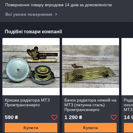
Повернення товару впродовж 14 днів за домовленістю
Всі умови повернення
Подібні товари компанії
Кришка радіатора МТЗ
Бачок радіатора нижній на
Раді
Промтрансенерго
МТЗ (латунна сталь)
охол
Промтрансенерго
МТЗ-
Про
590
1 290
14 
₴
₴
Купити
Купити