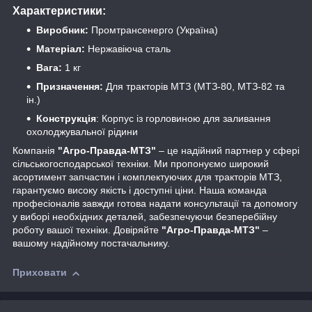
Характеристики:
Виробник:
Промтрансенерго (Україна)
Матеріал:
Нержавіюча сталь
Вага:
1 кг
Призначення:
Для тракторів МТЗ (МТЗ-80, МТЗ-82 та
ін.)
Конструкція
: Корпус із горловиною для заливання
охолоджувальної рідини
Компанія
"Агро-Правда-МТЗ"
– це надійний партнер у сфері
сільськогосподарської техніки. Ми пропонуємо широкий
асортимент запчастин і комплектуючих для тракторів МТЗ,
гарантуємо високу якість і доступні ціни. Наша команда
професіоналів завжди готова надати консультації та допомогу
у виборі необхідних деталей, забезпечуючи безперебійну
роботу вашої техніки. Довіряйте
"Агро-Правда-МТЗ"
–
вашому надійному постачальнику.
Приховати