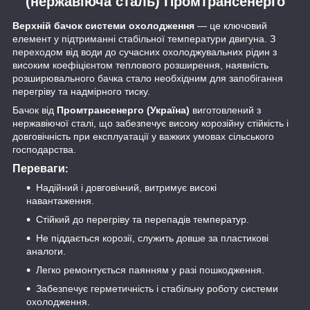
(нержавіюча сталь) Промтрансенерго
Верхній бачок системи охолодження
— це ключовий
елемент у підтриманні стабільної температури двигуна. З
переходом від води до сучасних охолоджувальних рідин з
високим коефіцієнтом теплового розширення, наявність
розширювального бачка стало необхідним для запобігання
перегріву та надмірного тиску.
Бачок від
Промтрансенерго (Україна)
виготовлений з
нержавіючої сталі, що забезпечує високу корозійну стійкість і
довговічність при експлуатації у важких умовах сільського
господарства.
Переваги
:
Надійний і довговічний, витримує високі
навантаження.
Стійкий до перегріву та перепадів температур.
Не піддається корозії, служить довше за пластикові
аналоги.
Легко ремонтується паянням у разі пошкодження.
Забезпечує герметичність і стабільну роботу системи
охолодження.