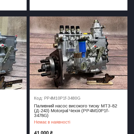
PP4M10P1f-3480G
Паливний насос високого тиску МТЗ-82
(Д-243) Motorpal Чехія (PP4M10P1f-
3478G)
Немає в наявності
41 000 ₴