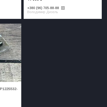
+380 (96) 705-88-88
Володимир Дизель
P122S532-