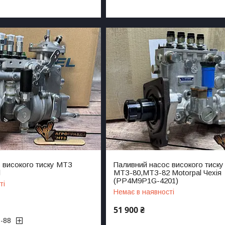
 високого тиску МТЗ
Паливний насос високого тиску
l
МТЗ-80,МТЗ-82 Motorpal Чехія
(PP4M9P1G-4201)
ті
Немає в наявності
51 900 ₴
8-88