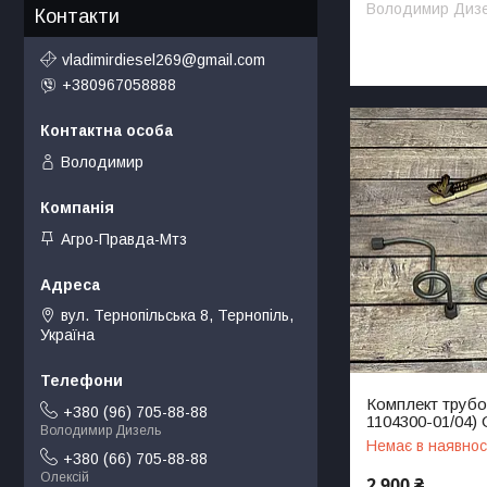
Володимир Диз
Контакти
vladimirdiesel269@gmail.com
+380967058888
Володимир
Агро-Правда-Мтз
вул. Тернопільська 8, Тернопіль,
Україна
Комплект трубо
+380 (96) 705-88-88
1104300-01/04) 
Володимир Дизель
Немає в наявнос
+380 (66) 705-88-88
Олексій
2 900 ₴