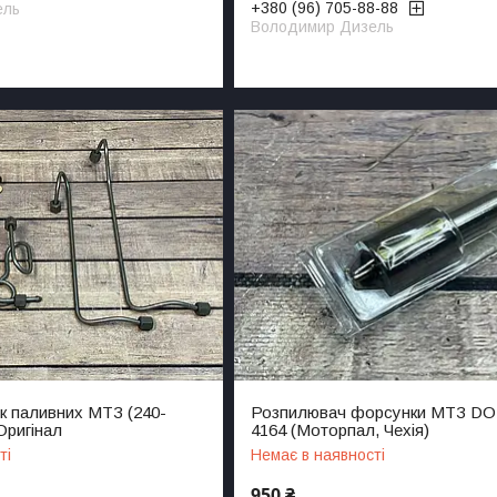
+380 (96) 705-88-88
ель
Володимир Дизель
к паливних МТЗ (240-
Розпилювач форсунки МТЗ DO
Оригінал
4164 (Моторпал, Чехія)
ті
Немає в наявності
950 ₴