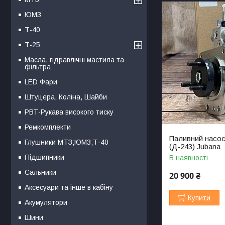
ЮМЗ
Т-40
Т-25
Масла, гідравлічні мастила та
фільтра
LED Фари
Штуцера, Коліна, Шайби
РВТ-Рукава високого тиску
Ремкомплекти
Паливний насос
Глушники МТЗ;ЮМЗ;Т-40
(Д-243) Jubana
Підшипники
В наявності
Сальники
20 900 ₴
Аксесуари та інше в кабіну
Купити
Акумулятори
Шини