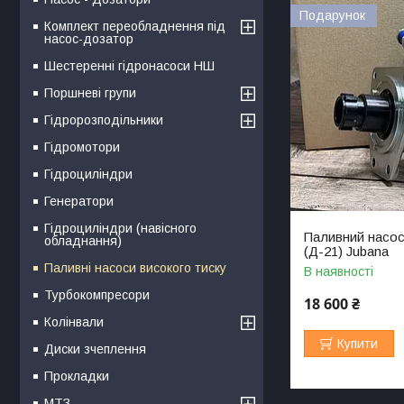
Подарунок
Комплект переобладнення під
насос-дозатор
Шестеренні гідронасоси НШ
Поршневі групи
Гідророзподільники
Гідромотори
Гідроциліндри
Генератори
Гідроциліндри (навісного
Паливний насос 
обладнання)
(Д-21) Jubana
Паливні насоси високого тиску
В наявності
Турбокомпресори
18 600 ₴
Колінвали
Купити
Диски зчеплення
Прокладки
МТЗ