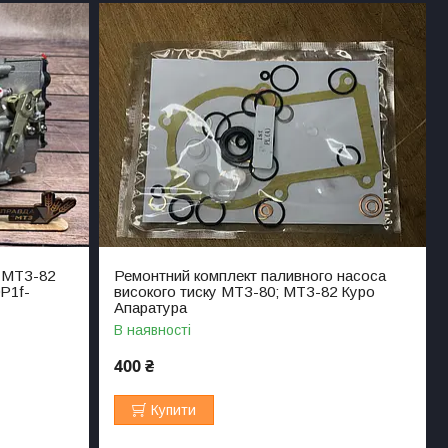
у МТЗ-82
Ремонтний комплект паливного насоса
0P1f-
високого тиску МТЗ-80; МТЗ-82 Куро
Апаратура
В наявності
400 ₴
Купити