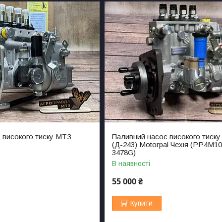
 високого тиску МТЗ
Паливний насос високого тиск
(Д-243) Motorpal Чехія (PP4M1
3478G)
В наявності
55 000 ₴
Купити