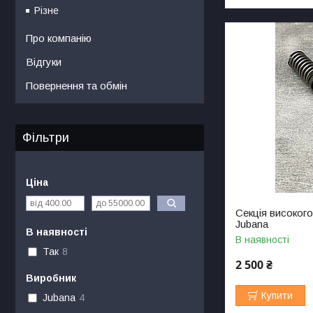
Різне
Про компанію
Відгуки
Повернення та обмін
Фільтри
Ціна
Секція високого
Jubana
В наявності
В наявності
Так
8
2 500 ₴
Виробник
Купити
Jubana
4