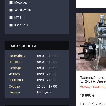
Motorpal
4
Wuxi Weifu
1
МТЗ
4
Юбана
1
Графік роботи
Понеділок
09:00
19:00
Вівторок
09:00
19:00
Середа
09:00
19:00
Четвер
09:00
19:00
Паливний насос
Пʼятниця
09:00
19:00
(Д-245) F-Diese
Субота
11:00
17:00
Немає в наявнос
Неділя
Вихідний
19 000 ₴
+380 (96) 705-8