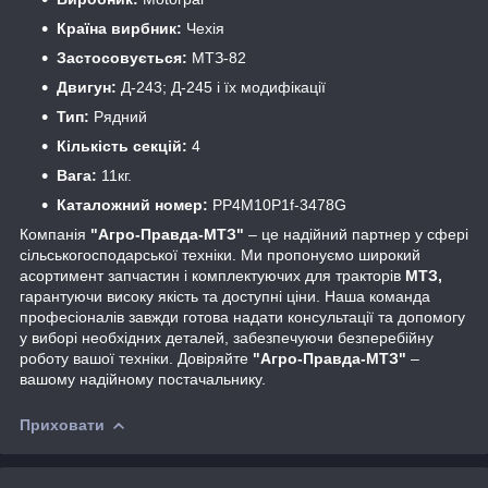
Країна вирбник:
Чехія
Застосовується:
МТЗ-82
Двигун:
Д-243; Д-245 і їх модифікації
Тип:
Рядний
Кількість секцій:
4
Вага:
11кг.
Каталожний номер:
PP4M10P1f-3478G
Компанія
"Агро-Правда-МТЗ"
– це надійний партнер у сфері
сільськогосподарської техніки. Ми пропонуємо широкий
асортимент запчастин і комплектуючих для тракторів
МТЗ,
гарантуючи високу якість та доступні ціни. Наша команда
професіоналів завжди готова надати консультації та допомогу
у виборі необхідних деталей, забезпечуючи безперебійну
роботу вашої техніки. Довіряйте
"Агро-Правда-МТЗ"
–
вашому надійному постачальнику.
Приховати