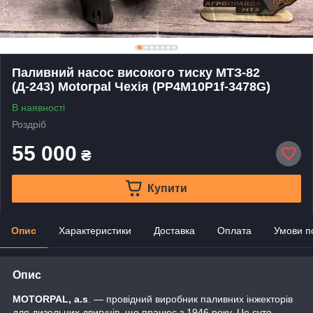
Паливний насос високого тиску МТЗ-82
(Д-243) Motorpal Чехія (PP4M10P1f-3478G)
В наявності
Роздріб
55 000
₴
Купити
Опис
Характеристики
Доставка
Оплата
Умови п
Опис
MOTORPAL, a.s
. — провідний виробник паливних інжекторів
для дизельних двигунів, що працює з 1946 року. Це суто