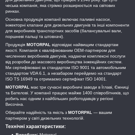
чеська компанія, яка стрімко розширюється на світових
ринках.
Основна продукція компанії включає паливні насоси,
інжекторні клапани для дизельних двигунів та інші компоненти
для виробників транспортних засобів (балансувальні вали,
поршневі пальці та штовхачі).
Продукція
MOTORPAL
відповідає найвищим стандартам
якості. Компанія є кваліфікованим OEM-партнером для
численних виробників двигунів, надаючи комплексні послуги
від розробки до масового виробництва інжекційних систем.
Ми сертифіковані за стандартом ISO 9001 та автомобільним
стандартом VDA 6.1, а незабаром перейдемо на стандарт
ISO TS 16949 та отримаємо сертифікат ISO 14001.
MOTORPAL
має три сучасні виробничі заводи в Їглаві, Ємниці
та Бателові. У компанії працює майже 1400 співробітників, що
робить нас одним з найбільших роботодавців у регіоні
Височіна.
Обирайте надійність та якість з
MOTORPAL
— вашим
партнером у світі дизельних технологій.
Технічні характеристики:
Виробник:
Motorpal