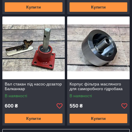
Купити
Купити
Вал стакан під насос-дозатор
Корпус фільтра масляного
Балканкар
для саморобного гідробака
В наявності
В наявності
600
550
₴
₴
Купити
Купити