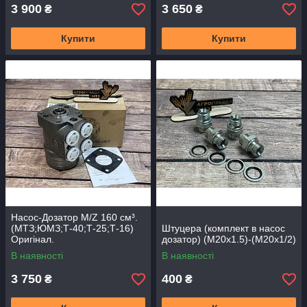
3 900
3 650
₴
₴
Купити
Купити
Насос-Дозатор M/Z 160 см³.
(МТЗ;ЮМЗ;Т-40;Т-25;Т-16)
Штуцера (комплект в насос
Оригінал.
дозатор) (М20х1.5)-(М20х1/2)
В наявності
В наявності
3 750
400
₴
₴