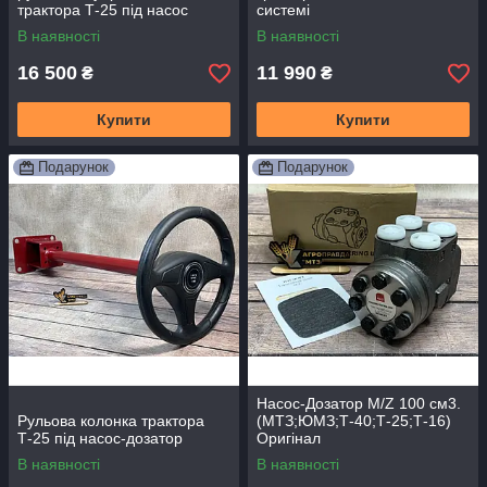
трактора Т-25 під насос
системі
дозатор
В наявності
В наявності
16 500
11 990
₴
₴
Купити
Купити
Подарунок
Подарунок
Насос-Дозатор M/Z 100 см3.
Рульова колонка трактора
(МТЗ;ЮМЗ;Т-40;Т-25;Т-16)
Т-25 під насос-дозатор
Оригінал
В наявності
В наявності