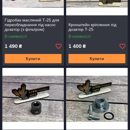
Гідробак масляний Т-25 для
переобладнання під насос
Кронштейн кріплення під
дозатор (з фільтром)
дозатор Т-25
В наявності
В наявності
1 490
1 400
₴
₴
Купити
Купити