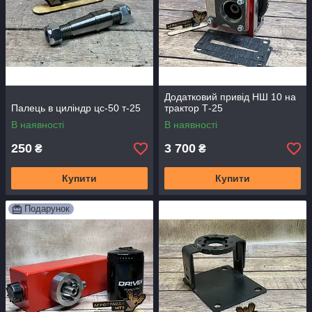
Додатковий привід НШ 10 на
Палець в циліндр цс-50 т-25
трактор Т-25
В наявності
В наявності
250
3 700
₴
₴
Купити
Купити
Подарунок