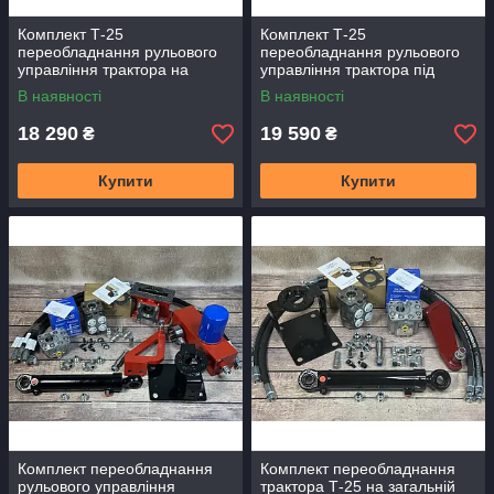
Комплект Т-25
Комплект Т-25
переобладнання рульового
переобладнання рульового
управління трактора на
управління трактора під
насос-дозатор
насос дозатор Premium
В наявності
В наявності
18 290
19 590
₴
₴
Купити
Купити
Комплект переобладнання
Комплект переобладнання
рульового управління
трактора Т-25 на загальній