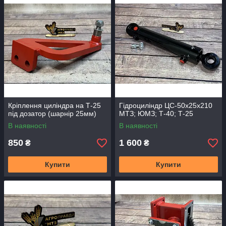
Кріплення циліндра на Т-25
Гідроциліндр ЦС-50х25х210
під дозатор (шарнір 25мм)
МТЗ; ЮМЗ; Т-40; Т-25
В наявності
В наявності
850
1 600
₴
₴
Купити
Купити