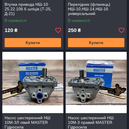
Втулка привода НШ-10
Перехідник (фланець)
25.22.106 6 шліців (Т-25,
НШ-10,НШ-14,НШ-16
Д-21)
універсальний
В наявності
В наявності
120
250
₴
₴
Купити
Купити
Насос шестеренний НШ
Насос шестеренний НШ
10М-3Л лівий MASTER
10М-3 правий MASTER
Гідросила
Гідросила