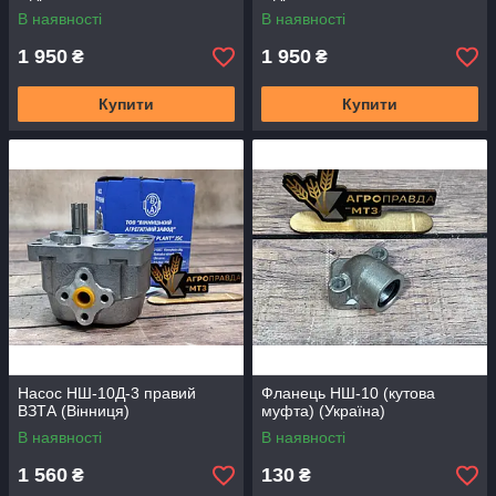
В наявності
В наявності
1 950
1 950
₴
₴
Купити
Купити
Насос НШ-10Д-3 правий
Фланець НШ-10 (кутова
ВЗТА (Вінниця)
муфта) (Україна)
В наявності
В наявності
1 560
130
₴
₴