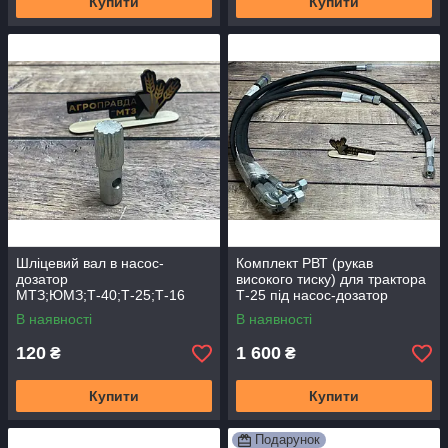
Купити
Купити
Шліцевий вал в насос-
Комплект РВТ (рукав
дозатор
високого тиску) для трактора
МТЗ;ЮМЗ;Т-40;Т-25;Т-16
Т-25 під насос-дозатор
В наявності
В наявності
120
1 600
₴
₴
Купити
Купити
Подарунок