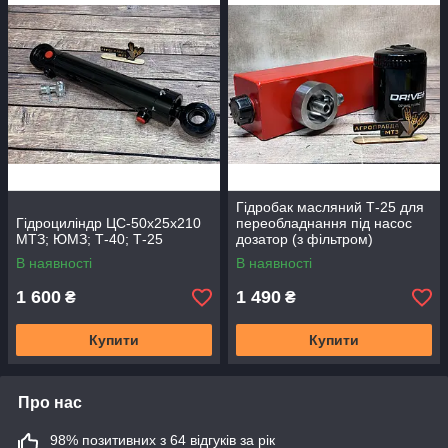
Гідробак масляний Т-25 для
Гідроциліндр ЦС-50х25х210
переобладнання під насос
МТЗ; ЮМЗ; Т-40; Т-25
дозатор (з фільтром)
В наявності
В наявності
1 600
1 490
₴
₴
Купити
Купити
Про нас
98% позитивних з 64 відгуків за рік