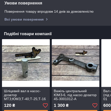
Умови повернення
Повернення товару впродовж 14 днів за домовленістю
Всі умови повернення
Подібні товари компанії
Шліцевий вал в насос-
Важіль центральний
Вал 
дозатор
ЮМЗ-6, під насос-дозатор
(під
МТЗ;ЮМЗ;Т-40;Т-25;Т-16
45-3001012-А
01
120
1 300
600
₴
₴