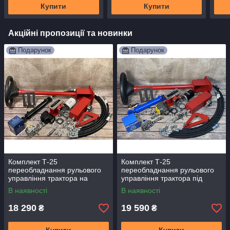
Купити
Купити
Акційні пропозиції та новинки
Подарунок
Подарунок
Комплект Т-25
Комплект Т-25
переобладнання рульового
переобладнання рульового
управління трактора на
управління трактора під
насос-дозатор
насос дозатор Premium
В наявності
В наявності
18 290
19 590
₴
₴