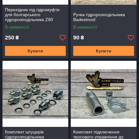
Перехідник під гідромуфти
для болгарського
Ручка гідророзподільника
гідророзподільника Z80
Badestnost'
В наявності
В наявності
250
90
₴
₴
Купити
Купити
Комплект штуцерів
Комплект підключення
гідророзподільника
тросового управління до