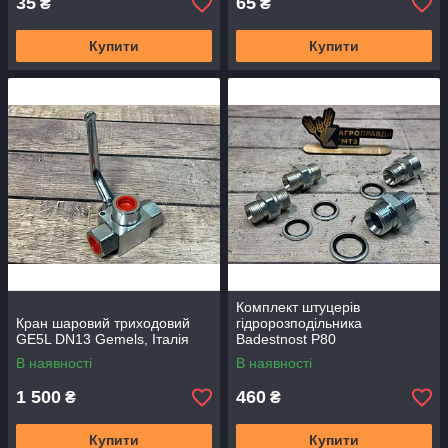
35
65
₴
₴
Купити
Купити
Комплект штуцерів
Кран шаровий триходовий
гідророзподільника
GE5L DN13 Gemels, Італія
Badestnost P80
В наявності
В наявності
1 500
460
₴
₴
Купити
Купити