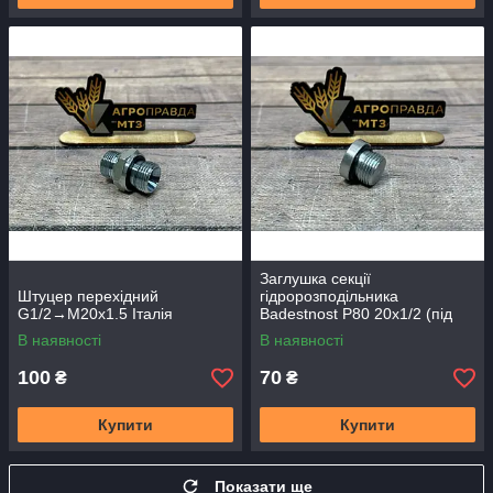
Заглушка секції
Штуцер перехідний
гідророзподільника
G1/2→М20х1.5 Італія
Badestnost P80 20х1/2 (під
внутрішній шестигранник)
В наявності
В наявності
100
70
₴
₴
Купити
Купити
Показати ще