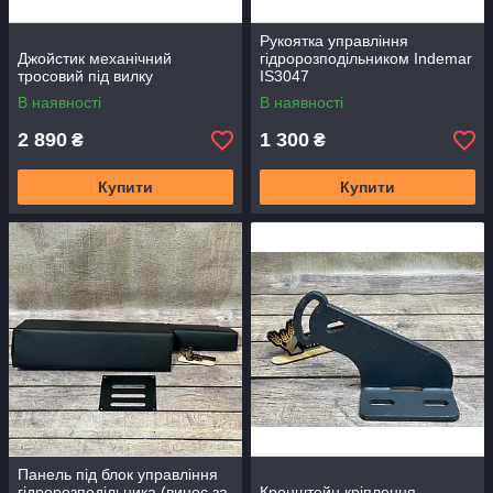
Рукоятка управління
Джойстик механічний
гідророзподільником Indemar
тросовий під вилку
IS3047
В наявності
В наявності
2 890
1 300
₴
₴
Купити
Купити
Панель під блок управління
гідророзподільника (винос за
Кронштейн кріплення