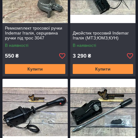
Ремкомплект тросової ручки
Indemar Італія, серцевина
Джойстик тросовий Indemar
ручки під трос 3047
Італія (МТЗ;ЮМЗ;КУН)
В наявності
В наявності
550
3 290
₴
₴
Купити
Купити