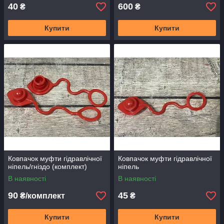
40
600
₴
₴
Купити
Купити
Ковпачок муфти гідравлічної
Ковпачок муфти гідравлічної
ніпель/гніздо (комплект)
ніпель
В наявності
В наявності
90
45
₴/комплект
₴
Купити
Купити