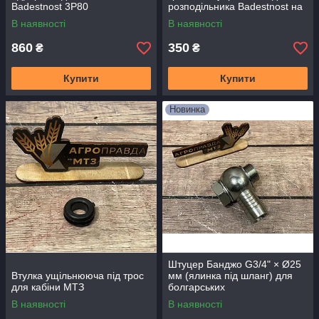
Badestnost 3P80
розподільника Badestnost на
1 секцію
В наявності
В наявності
860
350
₴
₴
Купити
Купити
Новинка
Штуцер Банджо G3/4" × Ø25
Втулка ущільнююча під трос
мм (ялинка під шланг) для
для кабіни МТЗ
болгарських
гідророзподільників Z80
В наявності
В наявності
(обратка)