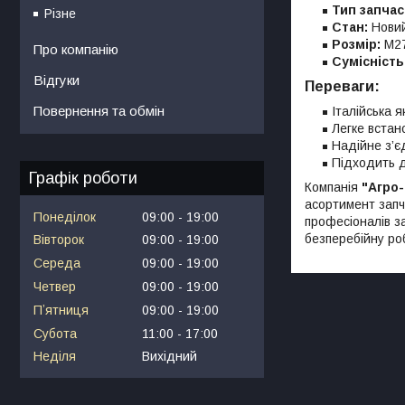
Тип запчас
Різне
Стан:
Нови
Розмір:
М27
Про компанію
Сумісність
Відгуки
Переваги:
Повернення та обмін
Італійська я
Легке встан
Надійне з’є
Підходить д
Графік роботи
Компанія
"Агро
асортимент запч
Понеділок
09:00
19:00
професіоналів з
безперебійну ро
Вівторок
09:00
19:00
Середа
09:00
19:00
Четвер
09:00
19:00
Пʼятниця
09:00
19:00
Субота
11:00
17:00
Неділя
Вихідний