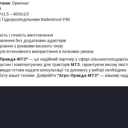
тини:
Оригінал
й
х1.5 – М20х1/2
:
Гідророзподільники Badestnost P80
кість і точність виготовлення
овлення без додаткових адаптерів
днання з рукавами високого тиску
ля інтенсивного використання в польових умовах
-Правда-МТЗ"
— це надійний партнер у сфері сільськогосподарсь
астин і комплектуючих для тракторів
МТЗ
, гарантуючи високу якіс
авжди готова надати консультації та допомогу у виборі необхідни
боту вашої техніки. Довіряйте
"Агро-Правда-МТЗ"
— вашому наді