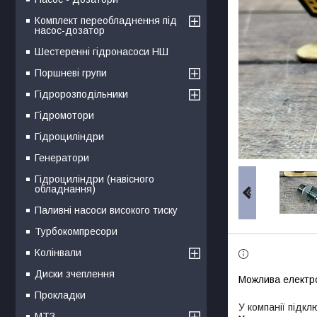
Комплект переобладнення під
насос-дозатор
Шестеренні гідронасоси НШ
Поршневі групи
Гідророзподільники
Гідромотори
Гідроциліндри
Генератори
Гідроциліндри (навісного
обладнання)
Паливні насоси високого тиску
Турбокомпресори
Колінвали
Диски зчеплення
Прокладки
У компанії підкл
МТЗ