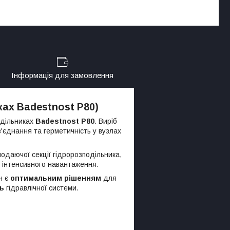
Інформація для замовлення
ках Badestnost P80)
одільниках
Badestnost P80
. Виріб
з'єднання та герметичність у вузлах
одаючої секції гідророзподільника,
х інтенсивного навантаження.
ч є
оптимальним рішенням
для
ь
гідравлічної системи.