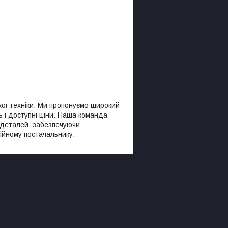
кої техніки. Ми пропонуємо широкий
ть і доступні ціни. Наша команда
х деталей, забезпечуючи
йному постачальнику.