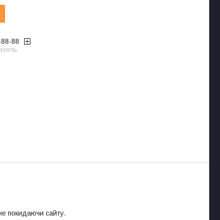
-88-88
изель
 не покидаючи сайту.