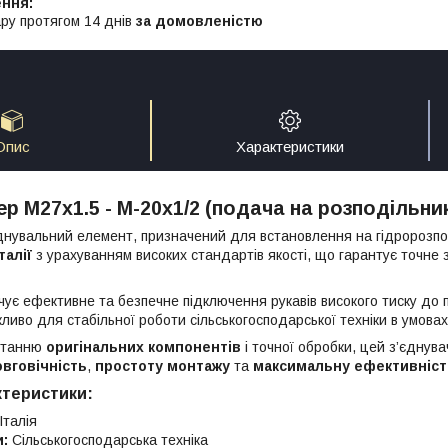
ру протягом 14 днів
за домовленістю
Опис
Характеристики
р М27х1.5 - М-20х1/2 (подача на розподільни
днувальний елемент, призначений для встановлення на гідророзп
Італії
з урахуванням високих стандартів якості, що гарантує точне 
ує ефективне та безпечне підключення рукавів високого тиску до п
ливо для стабільної роботи сільськогосподарської техніки в умова
станню
оригінальних компонентів
і точної обробки, цей з’єднува
вговічність
,
простоту монтажу
та
максимальну ефективніст
ктеристики:
Італія
и:
Сільськогосподарська техніка