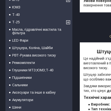
повернення това
ЮМЗ
Т-40
Т-25
Масла, гідравлічні мастила та
фільтра
LED Фари
Штуцера, Коліна, Шайби
Штуце
РВТ-Рукава високого тиску
Це надійний з’є
Ремкомплекти
виготовлений в
високого тиску.
Глушники МТЗ;ЮМЗ;Т-40
Штуцер забезпеч
Підшипники
що особливо важ
Сальники
Завдяки викори
тих, хто цінує
до
Аксесуари та інше в кабіну
Технічні хара
Акумулятори
Виробник:
Шини
Тип технік