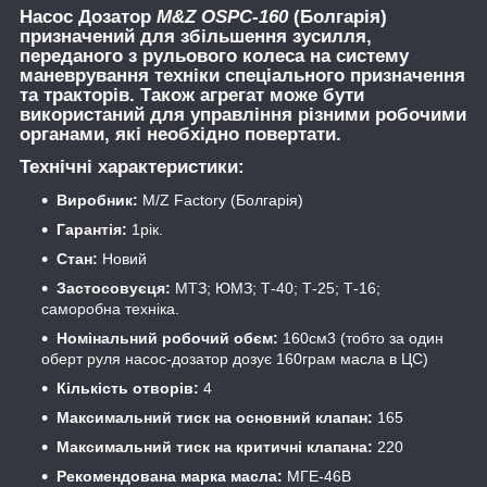
Насос Дозатор
M&Z OSPC-160
(Болгарія)
призначений для збільшення зусилля,
переданого з рульового колеса на систему
маневрування техніки спеціального призначення
та тракторів. Також агрегат може бути
використаний для управління різними робочими
органами, які необхідно повертати.
Технічні характеристики:
Виробник:
M/Z Factory (Болгарія)
Гарантія:
1рік.
Стан:
Новий
Застосовуєця:
МТЗ; ЮМЗ; Т-40; Т-25; Т-16;
саморобна техніка.
Номінальний робочий обєм:
160см3 (тобто за один
оберт руля насос-дозатор дозує 160грам масла в ЦС)
Кількість отворів:
4
Максимальний тиск на основний клапан:
165
Максимальний тиск на критичні клапана:
220
Рекомендована марка масла:
МГЕ-46В