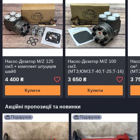
Насос-Дозатор M/Z 125
Насос-Дозатор M/Z 100
Насо
см3.+ комплект штуцерів
см3.
см³.
шайб
(МТЗ;ЮМЗ;Т-40;Т-25;Т-16)
(МТЗ
(МТЗ;ЮМЗ;Т-40;Т-25;Т-16)
ОРИГІНАЛ
Ориг
4 400
3 650
3 7
₴
₴
Оригінал
Купити
Купити
Акційні пропозиції та новинки
Подарунок
Подарунок