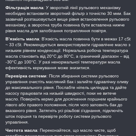
Фільтрація масла
: У зворотній лінії рульового механізму
необхідно встановити зворотний фільтр з точністю 30 мкм. Бак
зазвичай розташовується вище рівня встановлення рульового
механізму, а зворотна труба повинна бути вставлена ​​нижче
рівня масла для запобігання потрапляння повітря.
В’язкість масла
: В’язкість масла повинна бути в межах 17 cSt
~ 33 cSt. Рекомендується використовувати гідравлічне масло з
низьким рівнем конденсації. Нормальна робоча температура
масла становить від 20°C до 80°C, а граничний діапазон – від
-30°C до 100°C. У разі ненормальної температури масла
ефективність кермування може знизитися.
Перевірка системи
: Після збирання системи рульового
управління очистіть масляний бак і залийте гідравлічну оливу
до максимального рівня. Послабте ніпель циліндра та дайте
насосу працювати на низькій швидкості, поки не витече
масло. Поверніть кермо для досягнення поршнем крайнього
лівого або правого положення, після чого заповніть бак до
вказаного рівня. Затягніть усі різьбові з’єднання, підключіть
шток поршня та перевірте роботу системи рульового
управління.
Чистота масла
: Переконайтеся, що масло чисте, щоб