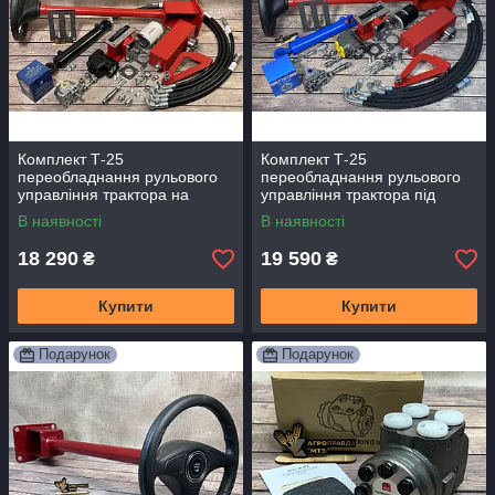
Комплект Т-25
Комплект Т-25
переобладнання рульового
переобладнання рульового
управління трактора на
управління трактора під
насос-дозатор
насос дозатор Premium
В наявності
В наявності
18 290
19 590
₴
₴
Купити
Купити
Подарунок
Подарунок