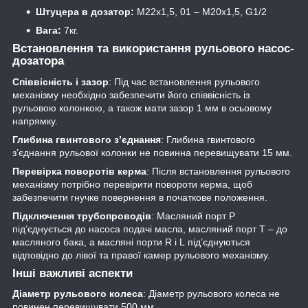
Штуцера в дозатор:
М22х1,5, 01 – М20х1,5, G1/2
Вага:
7кг.
Встановлення та використання рульового насос-
дозатора
Співвісність і зазор
: Під час встановлення рульового
механізму необхідно забезпечити його співвісність із
рульовою колонкою, а також мати зазор 1 мм в осьовому
напрямку.
Глибина гвинтового з’єднання
: Глибина гвинтового
з’єднання рульової колонки не повинна перевищувати 15 мм.
Перевірка поворотів керма
: Після встановлення рульового
механізму потрібно перевірити повороти керма, щоб
забезпечити гнучке повернення в початкове положення.
Підключення трубопроводів
: Масляний порт P
під’єднується до насоса подачі масла, масляний порт T – до
масляного бака, а масляні порти R і L під’єднуються
відповідно до лівої та правої камер рульового механізму.
Інші важливі аспекти
Діаметр рульового колеса
: Діаметр рульового колеса не
повинен перевищувати 500 мм.