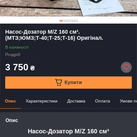
Насос-Дозатор M/Z 160 см³.
(МТЗ;ЮМЗ;Т-40;Т-25;Т-16) Оригінал.
В наявності
Роздріб
3 750
₴
Купити
Опис
Характеристики
Доставка
Оплата
Умови п
Опис
Насос-Дозатор M/Z 160 см³