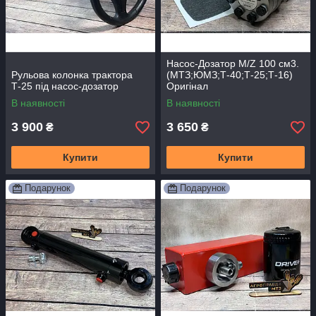
Насос-Дозатор M/Z 100 см3.
Рульова колонка трактора
(МТЗ;ЮМЗ;Т-40;Т-25;Т-16)
Т-25 під насос-дозатор
Оригінал
В наявності
В наявності
3 900
3 650
₴
₴
Купити
Купити
Подарунок
Подарунок