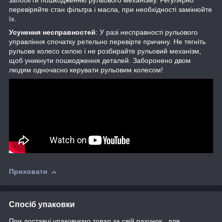
запобігти пошкодженню рульового механізму. Регулярно
перевіряйте стан фільтра і масла, при необхідності замінюйте
їх.
Усунення несправностей
: У разі несправності рульового
управління спочатку ретельно перевірте причину. Не тягніть
рульове колесо силою і не розбирайте рульовий механізм,
щоб уникнути пошкодження деталей. Заборонено двом
людям одночасно керувати рульовим колесом!
Приховати
Спосіб упаковки
При доставці упаковуємо товар за свій рахунок , для