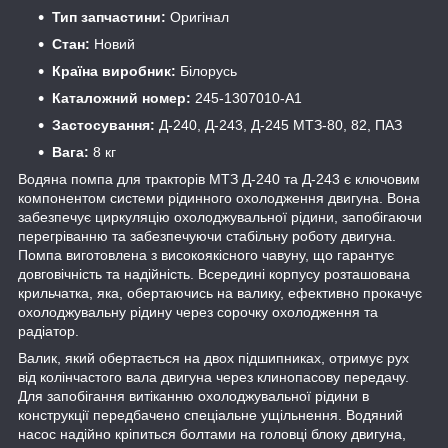
Тип запчастини:
Оригінал
Стан:
Новий
Країна виробник:
Білорусь
Каталожний номер:
245-1307010-А1
Застосування:
Д-240, Д-243, Д-245 МТЗ-80, 82, ПАЗ
Вага:
8 кг
Водяна помпа для тракторів МТЗ Д-240 та Д-243 є ключовим
компонентом системи рідинного охолодження двигуна. Вона
забезпечує циркуляцію охолоджувальної рідини, запобігаючи
перегріванню та забезпечуючи стабільну роботу двигуна.
Помпа виготовлена з високоякісного чавуну, що гарантує
довговічність та надійність. Всередині корпусу розташована
крильчатка, яка, обертаючись на валику, ефективно прокачує
охолоджувальну рідину через сорочку охолодження та
радіатор.
Валик, який обертається на двох підшипниках, отримує рух
від колінчастого вала двигуна через клинопасову передачу.
Для запобігання витіканню охолоджувальної рідини в
конструкції передбачено спеціальне ущільнення. Водяний
насос надійно кріпиться болтами на головці блоку двигуна,