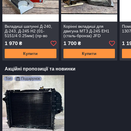
Вкладиші шатунні Д-240,
Корінні вкладиші для
Помп
Д-243, Д-245 Н2 (01-
двигуна МТЗ Д-245 ЕН1
1307
5151/4 0.25мм) (пр-во
(сталь-бронза) JFD
Federal Mogul, технологія
1 970
1 700
1 1
₴
₴
Glyco)
Купити
Купити
Акційні пропозиції та новинки
Топ
Подарунок