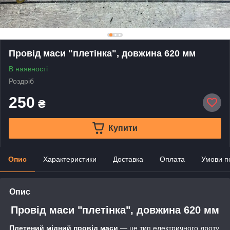
Провід маси "плетінка", довжина 620 мм
В наявності
Роздріб
250
₴
Купити
Опис
Характеристики
Доставка
Оплата
Умови п
Опис
Провід маси "плетінка", довжина 620 мм
Плетений мідний провід маси
— це тип електричного дроту,