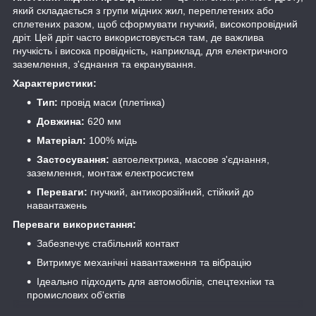
який складається з групи мідних жил, переплетених або
сплетених разом, щоб сформувати гнучкий, високопровідний
дріт. Цей дріт часто використовується там, де важлива
гнучкість і висока провідність, наприклад, для електричного
заземлення, з'єднання та екранування.
Характеристики:
Тип:
провід маси (плетінка)
Довжина:
620 мм
Матеріал:
100% мідь
Застосування:
автоелектрика, масове з'єднання,
заземлення, монтаж електросистем
Переваги:
гнучкий, антикорозійний, стійкий до
навантажень
Переваги використання:
Забезпечує стабільний контакт
Витримує механічні навантаження та вібрацію
Ідеально підходить для автомобілів, спецтехніки та
промислових об'єктів