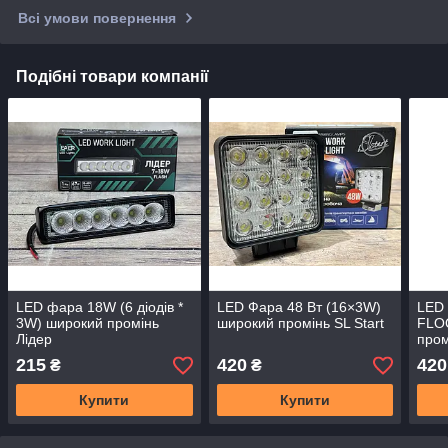
Всі умови повернення
Подібні товари компанії
LED фара 18W (6 діодів *
LED Фара 48 Вт (16×3W)
LED 
3W) широкий промінь
широкий промінь SL Start
FLOO
Лідер
пром
215
420
420
₴
₴
Купити
Купити