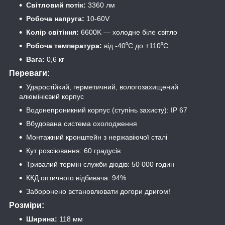
Світловий потік:
3360 лм
Робоча напруга:
10-60V
Колір світіння:
6600K — холодне біле світло
Робоча температура:
від -40⁰С до +110⁰С
Вага:
0,6 кг
Переваги:
Ударостійкий, герметичний, вологозахищений
алюмінієвий корпус
Водонепроникний корпус (ступінь захисту): IP 67
Вбудована система охолодження
Монтажний кронштейн з нержавіючої сталі
Кут розсіювання: 60 градусів
Тривалий термін служби діодів: 50 000 годин
ККД оптичного відбивача: 94%
Заборонено встановлювати догори дригом!
Розміри:
Ширина:
118 мм