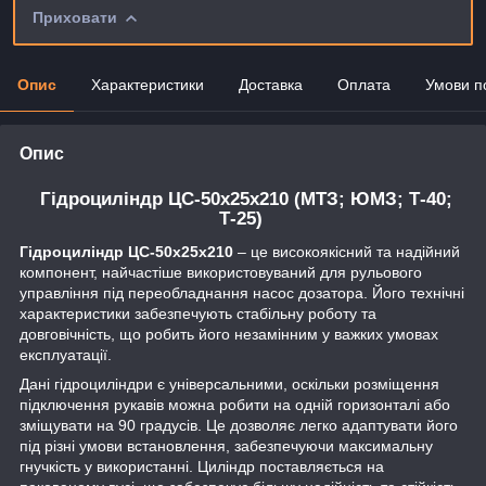
Приховати
Опис
Характеристики
Доставка
Оплата
Умови п
Опис
Гідроциліндр ЦС-50х25х210 (МТЗ; ЮМЗ; Т-40;
Т-25)
Гідроциліндр ЦС-50х25х210
– це високоякісний та надійний
компонент, найчастіше використовуваний для рульового
управління під переобладнання насос дозатора. Його технічні
характеристики забезпечують стабільну роботу та
довговічність, що робить його незамінним у важких умовах
експлуатації.
Дані гідроциліндри є універсальними, оскільки розміщення
підключення рукавів можна робити на одній горизонталі або
зміщувати на 90 градусів. Це дозволяє легко адаптувати його
під різні умови встановлення, забезпечуючи максимальну
гнучкість у використанні. Циліндр поставляється на