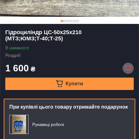
Гідроциліндр ЦС-50х25х210
(МТЗ;ЮМЗ;Т-40;Т-25)
В наявності
Роздріб
1 600
₴
Купити
При купівлі цього товару отримайте подарунок
Рукавиці робочі