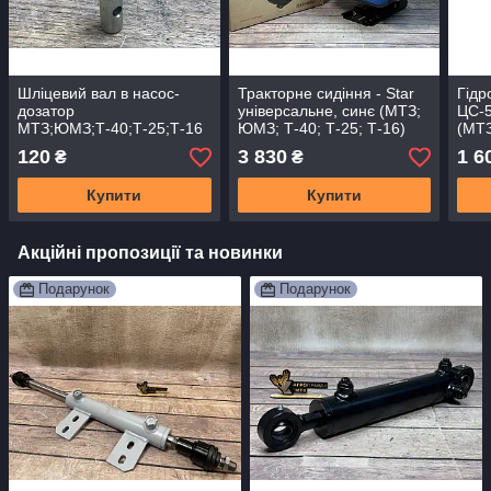
Шліцевий вал в насос-
Тракторне сидіння - Star
Гідр
дозатор
універсальне, синє (МТЗ;
ЦС-
МТЗ;ЮМЗ;Т-40;Т-25;Т-16
ЮМЗ; Т-40; Т-25; Т-16)
(МТЗ
(Туреччина)
Руль
120
3 830
1 6
₴
₴
Купити
Купити
Акційні пропозиції та новинки
Подарунок
Подарунок