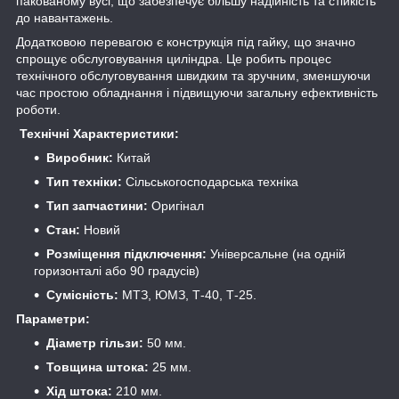
пакованому вусі, що забезпечує більшу надійність та стійкість
до навантажень.
Додатковою перевагою є конструкція під гайку, що значно
спрощує обслуговування циліндра. Це робить процес
технічного обслуговування швидким та зручним, зменшуючи
час простою обладнання і підвищуючи загальну ефективність
роботи.
Технічні Характеристики:
Виробник:
Китай
Тип техніки:
Сільськогосподарська техніка
Тип запчастини:
Оригінал
Стан:
Новий
Розміщення підключення:
Універсальне (на одній
горизонталі або 90 градусів)
Сумісність:
МТЗ, ЮМЗ, Т-40, Т-25.
Параметри:
Діаметр гільзи:
50 мм.
Товщина штока:
25 мм.
Хід штока:
210 мм.