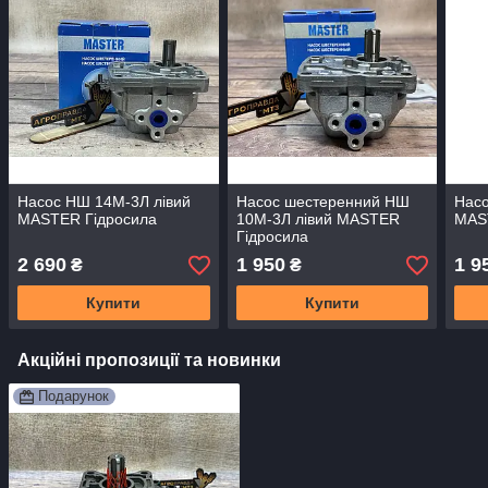
Насос НШ 14М-3Л лівий
Насос шестеренний НШ
Насо
MASTER Гідросила
10М-3Л лівий MASTER
MAS
Гідросила
2 690
1 950
1 9
₴
₴
Купити
Купити
Акційні пропозиції та новинки
Подарунок