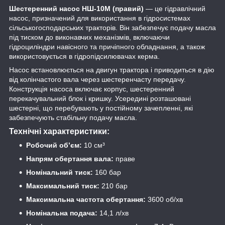
Шестеренний насос НШ-10М (правий)
— це гідравлічний
насос, призначений для використання в гідросистемах
сільськогосподарських тракторів. Він забезпечує подачу масла
під тиском до виконавчих механізмів, включаючи
гідроциліндри навісного та причіпного обладнання, а також
використовується в гідропідсилювачах керма.
Насос встановлюється на двигун трактора і приводиться в дію
від колінчастого вала через шестеренчасту передачу.
Конструкція насоса включає корпус, шестеренний
перекачувальний блок і кришку. Усередині розташовані
шестерні, що перебувають у постійному зачепленні, які
забезпечують стабільну подачу масла.
Технічні характеристики:
Робочий об’єм:
10 см³
Напрям обертання вала:
праве
Номінальний тиск:
160 бар
Максимальний тиск:
210 бар
Максимальна частота обертання:
3600 об/хв
Номінальна подача:
14,1 л/хв