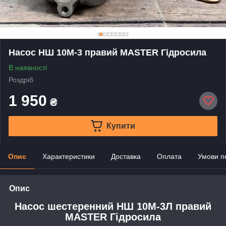
Насос НШ 10М-3 правий MASTER Гідросила
В наявності
Роздріб
1 950
₴
Купити
Опис
Характеристики
Доставка
Оплата
Умови п
Опис
Насос шестеренний НШ 10М-3Л правий
MASTER Гідросила