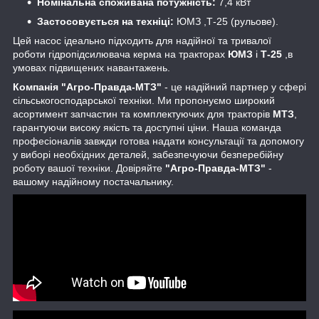
Номінальна споживана потужність:
7,4 кВт
Застосовується на техніці:
ЮМЗ ,Т-25 (рульове).
Цей насос ідеально підходить для надійної та тривалої
роботи гідропідсилювача керма на тракторах
ЮМЗ
і
Т-25
,в
умовах підвищених навантажень.
Компанія "Агро-Правда-МТЗ"
- це надійний партнер у сфері
сільськогосподарської техніки. Ми пропонуємо широкий
асортимент запчастин та комплектуючих для тракторів
МТЗ
,
гарантуючи високу якість та доступні ціни. Наша команда
професіоналів завжди готова надати консультації та допомогу
у виборі необхідних деталей, забезпечуючи безперебійну
роботу вашої техніки. Довіряйте
"Агро-Правда-МТЗ"
-
вашому надійному постачальнику.