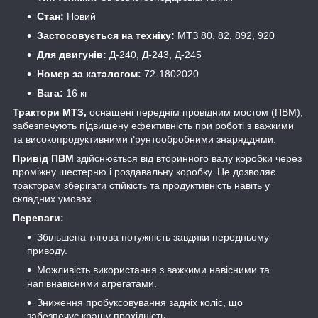
Стан:
Новий
Застосовується на техніку:
МТЗ 80, 82, 892, 920
Для двигунів:
Д-240, Д-243, Д-245
Номер за каталогом:
72-1802020
Вага:
16 кг
Трактори МТЗ,
оснащені переднім провідним мостом (ПВМ),
забезпечують підвищену ефективність при роботі з важкими
та високопродуктивними ґрунтообробними знаряддями.
Привід ПВМ
здійснюється від вторинного валу коробки через
проміжну шестерню і роздавальну коробку. Це дозволяє
тракторам зберігати стійкість та продуктивність навіть у
складних умовах.
Переваги:
Збільшена тягова потужність завдяки передньому
приводу.
Можливість використання з важкими навісними та
напівнавісними агрегатами.
Зниження пробуксовування задніх коліс, що
забезпечує кращу прохідність.