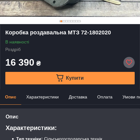
Коробка роздавальна МТЗ 72-1802020
В наявності
Роздріб
16 390
₴
Купити
Опис
Характеристики
Доставка
Оплата
Умови п
Опис
Характеристики:
Тип техніки:
Сільськогосподарська технік