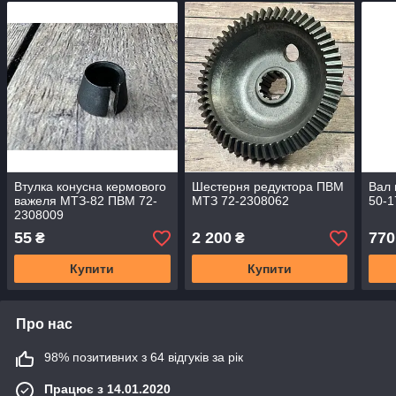
Втулка конусна кермового
Шестерня редуктора ПВМ
Вал
важеля МТЗ-82 ПВМ 72-
МТЗ 72-2308062
50-1
2308009
55
2 200
770
₴
₴
Купити
Купити
Про нас
98% позитивних з 64 відгуків за рік
Працює з 14.01.2020