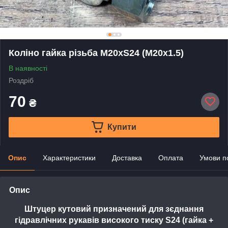
Коліно гайка різьба M20xS24 (М20х1.5)
В наявності
Роздріб
70
₴
Купити
Опис
Характеристики
Доставка
Оплата
Умови п
Опис
Штуцер кутовий призначений для зєднання
гідравлічних рукавів високого тиску S24 (гайка +