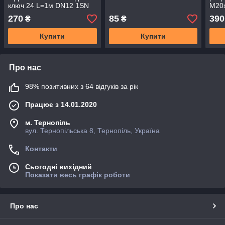
ключ 24 L=1м DN12 1SN
M20х
(М20×1,5)
CM 
270
85
390
₴
₴
M(дв
Купити
Купити
Про нас
98% позитивних з 64 відгуків за рік
Працює з 14.01.2020
м. Тернопіль
вул. Тернопільська 8, Тернопіль, Україна
Контакти
Сьогодні вихідний
Показати весь графік роботи
Про нас