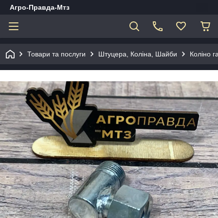
Агро-Правда-Мтз
Товари та послуги
Штуцера, Коліна, Шайби
Коліно г