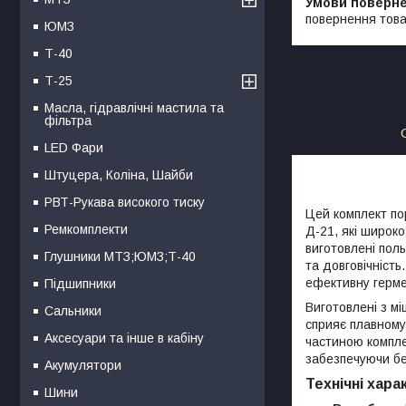
повернення това
ЮМЗ
Т-40
Т-25
Масла, гідравлічні мастила та
фільтра
LED Фари
Штуцера, Коліна, Шайби
РВТ-Рукава високого тиску
Цей комплект по
Ремкомплекти
Д-21, які широко
виготовлені пол
Глушники МТЗ;ЮМЗ;Т-40
та довговічність
ефективну герме
Підшипники
Виготовлені з мі
Сальники
сприяє плавному
Аксесуари та інше в кабіну
частиною компле
забезпечуючи бе
Акумулятори
Технічні хара
Шини