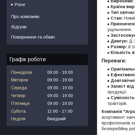
Виробник:
Різне
Країна вир
Тип запчас
Про компанію
Стан:
Нови
Призначен
Відгуки
ущільнення.
Застосову
Повернення та обмін
Двигун:
Д-1
Розмір:
d:1
Кількість в
Графік роботи
Переваги:
Оригінальн
Понеділок
09:00
19:00
Ефективні
Вівторок
09:00
19:00
Довговічні
Захист від
Середа
09:00
19:00
продукції.
Четвер
09:00
19:00
Сумісність
Пʼятниця
09:00
19:00
тракторів.
Субота
11:00
17:00
Компанія "Агр
асортимент запч
Неділя
Вихідний
професіоналів з
безперебійну ро