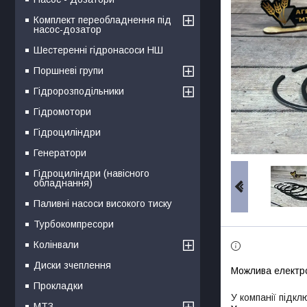
Комплект переобладнення під
насос-дозатор
Шестеренні гідронасоси НШ
Поршневі групи
Гідророзподільники
Гідромотори
Гідроциліндри
Генератори
Гідроциліндри (навісного
обладнання)
Паливні насоси високого тиску
Турбокомпресори
Колінвали
Диски зчеплення
Прокладки
У компанії підкл
МТЗ