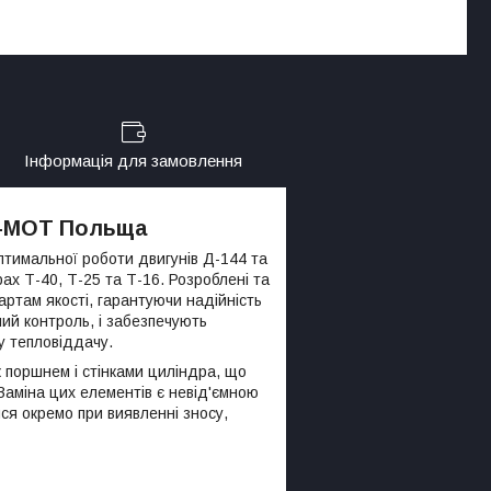
Інформація для замовлення
AR-MOT Польща
птимальної роботи двигунів Д-144 та
рах Т-40, Т-25 та Т-16. Розроблені та
ртам якості, гарантуючи надійність
ний контроль, і забезпечують
у тепловіддачу.
ж поршнем і стінками циліндра, що
Заміна цих елементів є невід'ємною
ся окремо при виявленні зносу,