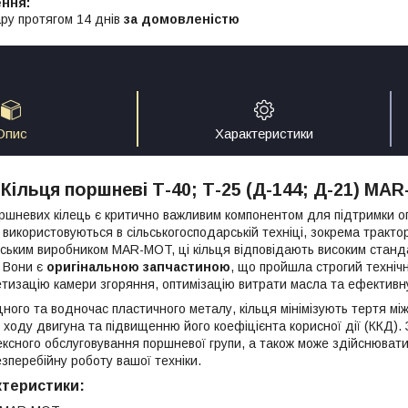
ру протягом 14 днів
за домовленістю
Опис
Характеристики
Кільця поршневі Т-40; Т-25 (Д-144; Д-21) M
ршневих кілець є критично важливим компонентом для підтримки о
 використовуються в сільськогосподарській техніці, зокрема тракто
ьським виробником MAR-MOT, ці кільця відповідають високим станда
. Вони є
оригінальною запчастиною
, що пройшла строгий техніч
тизацію камери згоряння, оптимізацію витрати масла та ефективн
цного та водночас пластичного металу, кільця мінімізують тертя мі
 ходу двигуна та підвищенню його коефіцієнта корисної дії (ККД). 
ксного обслуговування поршневої групи, а також може здійснювати
зперебійну роботу вашої техніки.
ктеристики: