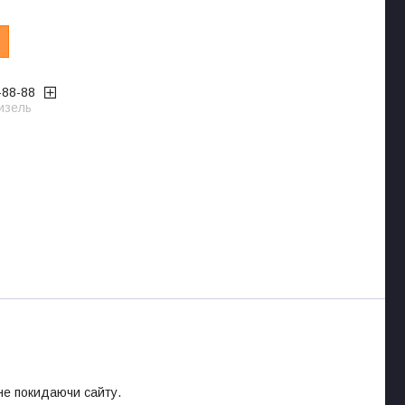
-88-88
изель
 не покидаючи сайту.