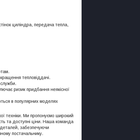
стінок циліндра, передача тепла,
ртам.
окращення тепловіддачі.
 служби.
лючає ризик придбання неякісної
ються в популярних моделях
кої техніки. Ми пропонуємо широкий
ість та доступні ціни. Наша команда
х деталей, забезпечуючи
ному постачальнику.