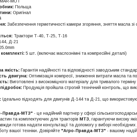
MAR-MOT
обник:
Польща
тини:
Оригінал
й
ня:
Забезпечення герметичності камери згоряння, зняття масла зі 
ється:
Трактори Т-40, Т-25, Т-16
44, Д-21
05.0mm
 комплекті:
5 шт. (включає маслознімні та компресійні деталі)
а якість:
Гарантія надійності та відповідності заводським станда
сть двигуна:
Оптимізація компресії, зниження витрати масла та п
сть:
Виготовлені з високоміцного матеріалу для тривалого терміну
 підробок:
Продукція пройшла строгий технічний контроль, що вик
:
Ідеально підходять для двигунів Д-144 та Д-21, що використову
о-Правда-МТЗ"
- це надійний партнер у сфері сільськогосподарсь
астин та комплектуючих для тракторів
МТЗ
, гарантуючи високу як
авжди готова надати консультації та допомогу у виборі необхідни
боту вашої техніки. Довіряйте
"Агро-Правда-МТЗ"
- вашому надій