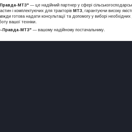
-Правда-МТЗ"
— це надійний партнер у сфері сільськогосподарськ
астин і комплектуючих для тракторів
МТЗ
, гарантуючи високу якіс
авжди готова надати консультації та допомогу у виборі необхідни
оту вашої техніки.
о-Правда-МТЗ"
— вашому надійному постачальнику.