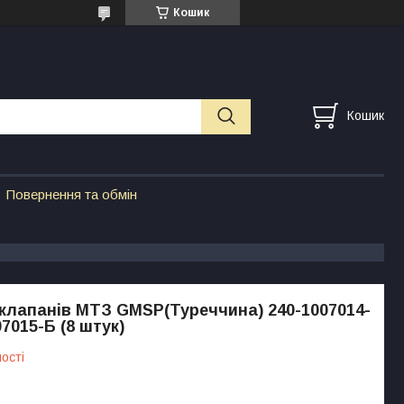
Кошик
Кошик
Повернення та обмін
клапанів МТЗ GMSP(Туреччина) 240-1007014-
07015-Б (8 штук)
ості