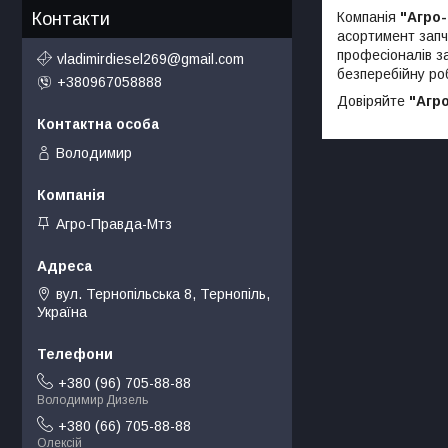
Компанія
"Агро
Контакти
асортимент запч
професіоналів з
vladimirdiesel269@gmail.com
безперебійну роб
+380967058888
Довіряйте
"Агр
Володимир
Агро-Правда-Мтз
вул. Тернопільська 8, Тернопіль,
Україна
+380 (96) 705-88-88
Володимир Дизель
+380 (66) 705-88-88
Олексій