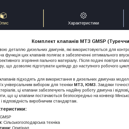
Опис
Характеристики
Комплект клапанів МТЗ GMSP (Туреччи
вою деталлю дизельних двигунів, які використовуються для контро
на функція цих клапанів полягає в забезпеченні оптимального впуск
ективного згоряння пального матеріалу. Після подачі повітря кла
ру, що дозволяє підготувати циліндр до наступного робочого цикл
клапанів підходять для використання в дизельних двигунах моде
їх універсальним вибором для техніки
МТЗ, ЮМЗ
. Завдяки точнос
теріалів, ці клапани забезпечують надійну роботу двигуна і відпов
ти, що ці клапани постачаються безпосередньо на конвеєр Мінсько
ь і відповідність виробничим стандартам.
ктеристики:
GMSP
и:
Сільськогосподарська техніка
тини:
Оригінал