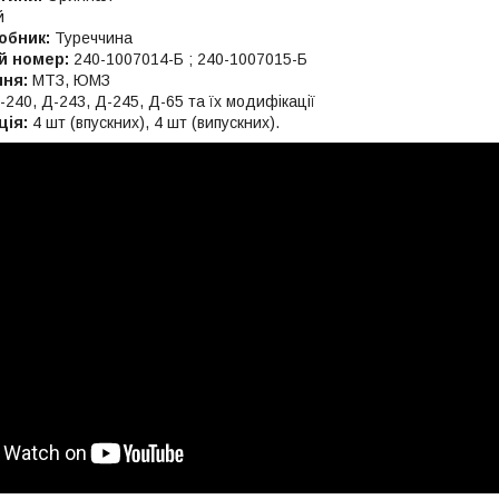
й
обник:
Туреччина
й номер:
240-1007014-Б ; 240-1007015-Б
ння:
МТЗ, ЮМЗ
240, Д-243, Д-245, Д-65 та їх модифікації
ція:
4 шт (впускних), 4 шт (випускних).