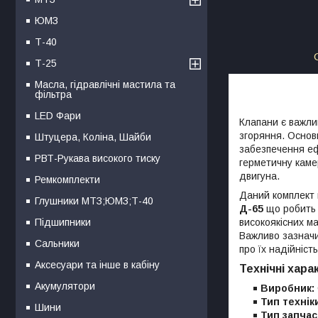
ЮМЗ
Т-40
Т-25
Масла, гідравлічні мастила та
фільтра
LED Фари
Клапани є важли
згоряння. Основ
Штуцера, Коліна, Шайби
забезпечення еф
РВТ-Рукава високого тиску
герметичну каме
двигуна.
Ремкомплекти
Даний комплект 
Глушники МТЗ;ЮМЗ;Т-40
Д-65
що робить 
високоякісних ма
Підшипники
Важливо зазначи
Сальники
про їх надійніст
Аксесуари та інше в кабіну
Технічні хара
Акумулятори
Виробник:
Тип технік
Шини
Тип запчас