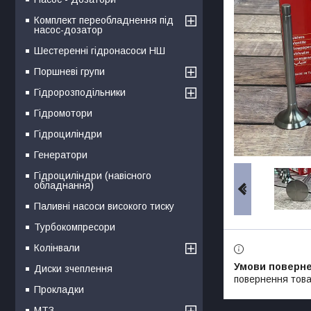
Комплект переобладнення під
насос-дозатор
Шестеренні гідронасоси НШ
Поршневі групи
Гідророзподільники
Гідромотори
Гідроциліндри
Генератори
Гідроциліндри (навісного
обладнання)
Паливні насоси високого тиску
Турбокомпресори
Колінвали
Диски зчеплення
повернення това
Прокладки
МТЗ