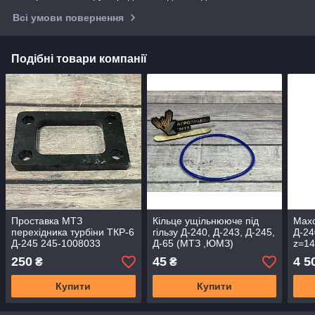
Всі умови повернення
Подібні товари компанії
Проставка МТЗ
Кільце ущільнююче під
Махо
перехідника турбіни ТКР-6
гільзу Д-240, Д-243, Д-245,
Д-24
Д-245 245-1008033
Д-65 (МТЗ ,ЮМЗ)
z=14
(Силікон)
250
45
4 5
₴
₴
Купити
Купити