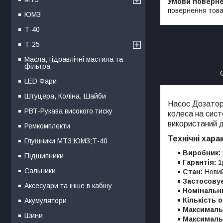
повернення това
ЮМЗ
Т-40
Т-25
Масла, гідравлічні мастила та
фільтра
LED Фари
Штуцера, Коліна, Шайби
Насос Дозато
РВТ-Рукава високого тиску
колеса на сист
використаний д
Ремкомплекти
Технічні хара
Глушники МТЗ;ЮМЗ;Т-40
Виробник:
Підшипники
Гарантія:
1р
Сальники
Стан:
Нови
Застосову
Аксесуари та інше в кабіну
Номінальн
Кількість о
Акумулятори
Максимальн
Шини
Максимальн