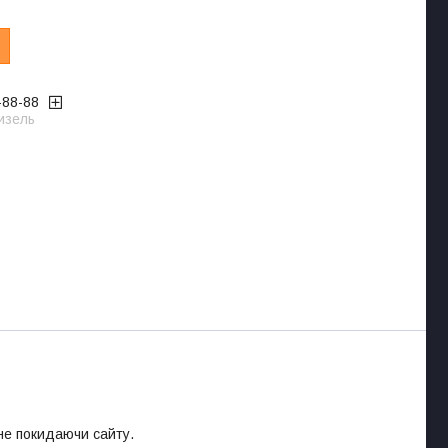
-88-88
изель
 не покидаючи сайту.