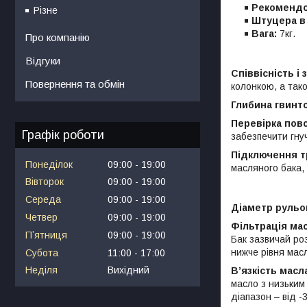
Рекомендо
Різне
Штуцера в
Вага:
7кг.
Про компанію
Відгуки
Співвісність і 
Повернення та обмін
колонкою, а так
Глибина гвинт
Перевірка пов
Графік роботи
забезпечити гну
Підключення т
Понеділок
09:00
19:00
масляного бака, 
Вівторок
09:00
19:00
Середа
09:00
19:00
Діаметр рульо
Четвер
09:00
19:00
Фільтрація ма
Пʼятниця
09:00
19:00
Бак зазвичай ро
нижче рівня мас
Субота
11:00
17:00
Неділя
Вихідний
В’язкість масл
масло з низьким
діапазон – від 