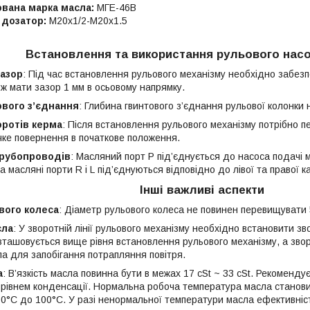
вана марка масла:
МГЕ-46В
 дозатор:
М20х1/2-М20х1.5
Встановлення та використання рульового нас
зазор
: Під час встановлення рульового механізму необхідно забезпе
ож мати зазор 1 мм в осьовому напрямку.
ового з’єднання
: Глибина гвинтового з’єднання рульової колонки
оротів керма
: Після встановлення рульового механізму потрібно п
чке повернення в початкове положення.
рубопроводів
: Масляний порт P під’єднується до насоса подачі 
а масляні порти R і L під’єднуються відповідно до лівої та правої 
Інші важливі аспекти
вого колеса
: Діаметр рульового колеса не повинен перевищувати 
сла
: У зворотній лінії рульового механізму необхідно встановити зв
зташовується вище рівня встановлення рульового механізму, а зворо
ла для запобігання потрапляння повітря.
а
: В’язкість масла повинна бути в межах 17 cSt ~ 33 cSt. Рекоменду
 рівнем конденсації. Нормальна робоча температура масла станови
-30°C до 100°C. У разі ненормальної температури масла ефективні