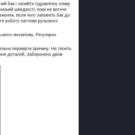
ий бак і залийте гідравлічну оливу
изькій швидкості, поки не витече
ження, після чого заповніть бак до
ірте роботу системи рульового
ьового механізму. Регулярно
ельно перевірте причину. Не тягніть
ення деталей. Заборонено двом