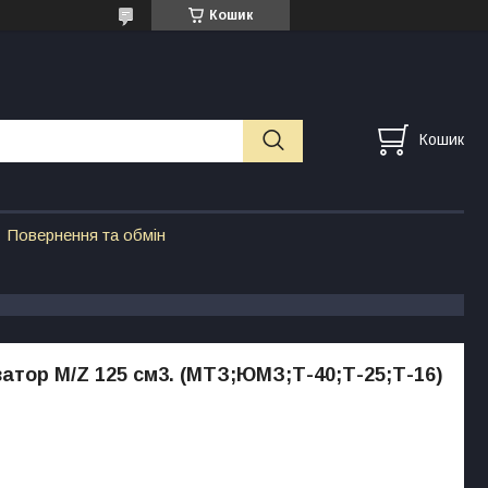
Кошик
Кошик
Повернення та обмін
атор M/Z 125 см3. (МТЗ;ЮМЗ;Т-40;Т-25;Т-16)