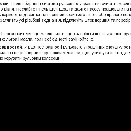
теми
: Після збирання системи рульового управління очистіть маслян
о рівня. Послабте ніпель циліндра та дайте насосу працювати на н
ь кермо для досягнення поршнем крайнього лівого або правого поло
 Затягніть усі різьбові з’єднання, підключіть шток поршня та перев
: Переконайтеся, що масло чисте, щоб запобігти пошкодженню рул
 фільтра і масла, при необхідності замінюйте їх.
равностей
: У разі несправності рульового управління спочатку рет
силою і не розбирайте рульовий механізм, щоб уникнути пошкодж
о керувати рульовим колесом!