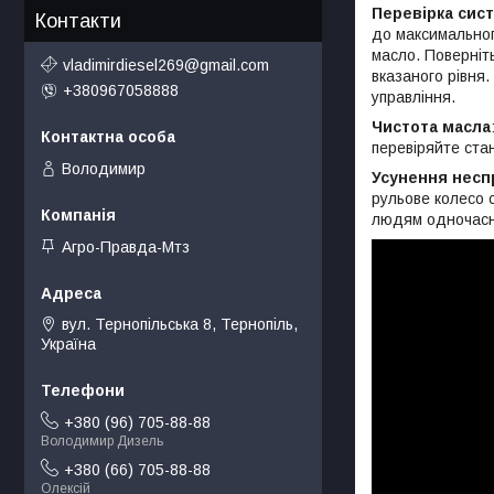
Перевірка сис
Контакти
до максимальног
масло. Поверніт
vladimirdiesel269@gmail.com
вказаного рівня.
+380967058888
управління.
Чистота масла
перевіряйте стан
Володимир
Усунення несп
рульове колесо 
людям одночасн
Агро-Правда-Мтз
вул. Тернопільська 8, Тернопіль,
Україна
+380 (96) 705-88-88
Володимир Дизель
+380 (66) 705-88-88
Олексій