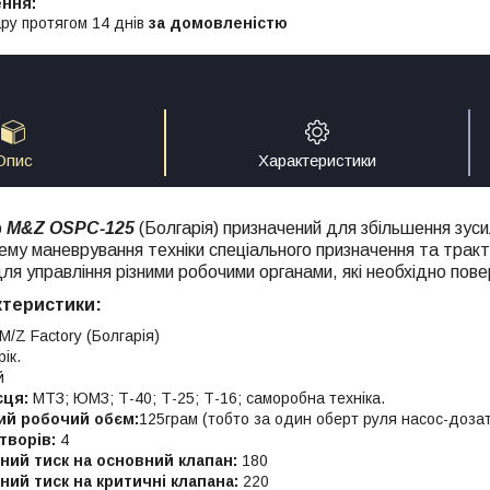
ру протягом 14 днів
за домовленістю
Опис
Характеристики
р
M&Z OSPC-125
(Болгарія) призначений для збільшення зус
ему маневрування техніки спеціального призначення та тракт
ля управління різними робочими органами, які необхідно пов
ктеристики:
M/Z Factory (Болгарія)
ік.
й
єця:
МТЗ; ЮМЗ; Т-40; Т-25; Т-16; саморобна техніка.
ий робочий обєм:
125грам (тобто за один оберт руля насос-доза
творів:
4
ий тиск на основний клапан:
180
ий тиск на критичні клапана:
220