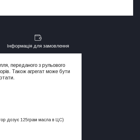
Інформація для замовлення
илля, переданого з рульового
орів. Також агрегат може бути
ертати.
тор дозує 125грам масла в ЦС)