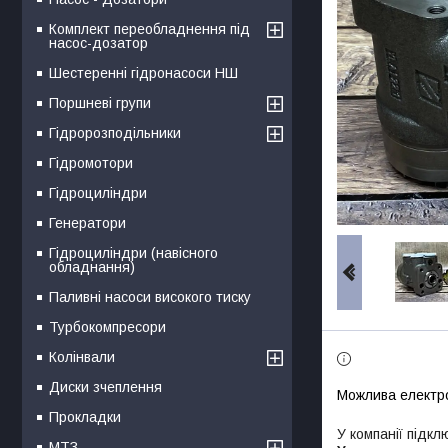
Комплект переобладнення під
насос-дозатор
Шестеренні гідронасоси НШ
Поршневі групи
Гідророзподільники
Гідромотори
Гідроциліндри
Генератори
Гідроциліндри (навісного
обладнання)
Паливні насоси високого тиску
Турбокомпресори
Колінвали
Диски зчеплення
Прокладки
У компанії підкл
МТЗ