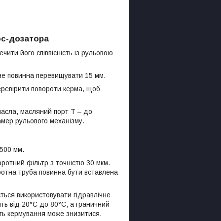
ос-дозатора
чити його співвісність із рульовою
 не повинна перевищувати 15 мм.
еревірити повороти керма, щоб
масла, масляний порт T – до
камер рульового механізму.
500 мм.
оротний фільтр з точністю 30 мкм.
тна труба повинна бути вставлена ​​
ється використовувати гідравлічне
ть від 20°C до 80°C, а граничний
сть кермування може знизитися.