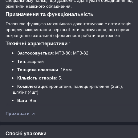
спеціальному пальці, що дозволяє адаптувати обладнання під
різні типи навісного обладнання.
Призначення та функціональність
Головною функцією механічного довантажувача є оптимізація
процесу використання верхньої тяги навішування, що сприяє
покращенню загальної ефективності роботи агротехніки.
Технічні характеристики :
Застосовується
: МТЗ-80; МТЗ-82
Тип
: зварний
Товщина пластини
: 16мм.
Кількість отворів
: 5.
Комплектація
: кронштейн, палець кріплення (2шт.),
шплінт (4шт)
Вага
: 9 кг.
Приховати
Спосіб упаковки