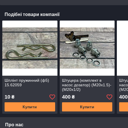
Подібні товари компанії
Шплінт пружинний (ф5)
Штуцера (комплект в
Штуц
15.62059
насос дозатор) (М20х1.5)-
насо
(М20х1/2)
(М20
10
400
400
₴
₴
Купити
Купити
Про нас