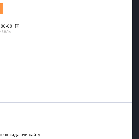
-88-88
изель
 не покидаючи сайту.