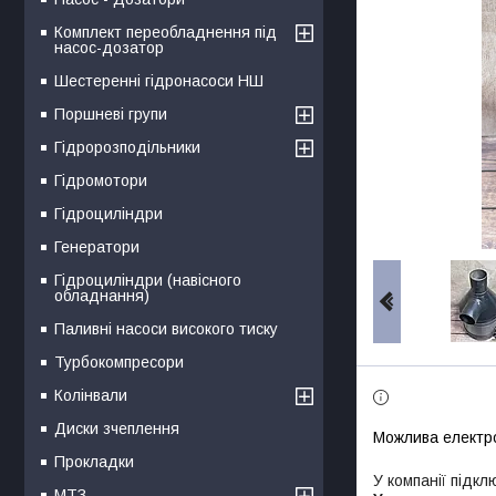
Комплект переобладнення під
насос-дозатор
Шестеренні гідронасоси НШ
Поршневі групи
Гідророзподільники
Гідромотори
Гідроциліндри
Генератори
Гідроциліндри (навісного
обладнання)
Паливні насоси високого тиску
Турбокомпресори
Колінвали
Диски зчеплення
Прокладки
У компанії підкл
МТЗ