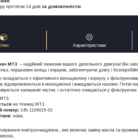
ру протягом 14 днів
за домовленістю
Опис
Характеристики
вач МТЗ
– надійний захисник вашого дизельного двигуна! Він зап
ільз, поршневих кілець і поршнів, забезпечуючи довгу і безперебій
 складається з ефективного моноциклону і корпусу з фільтруючим
илу відокремлюються в моноциклоні і викидаються назовні. Потім по
римуються залишкові частки, і остаточно очищається у фільтруючих
 МТЗ.
ється
на техниці МТЗ.
й номер:
245-1109015-02
стини
: нова.
говування повітроочищувача , яке включає заміну масла та промива
вигуна.