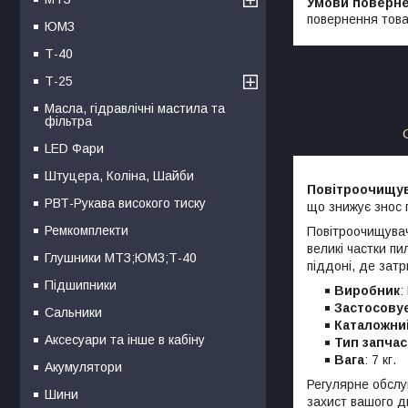
повернення това
ЮМЗ
Т-40
Т-25
Масла, гідравлічні мастила та
фільтра
LED Фари
Штуцера, Коліна, Шайби
Повітроочищу
РВТ-Рукава високого тиску
що знижує знос г
Ремкомплекти
Повітроочищувач
великі частки п
Глушники МТЗ;ЮМЗ;Т-40
піддоні, де зат
Підшипники
Виробник
:
Застосову
Сальники
Каталожни
Аксесуари та інше в кабіну
Тип запча
Вага
: 7 кг.
Акумулятори
Регулярне обслу
Шини
захист вашого д