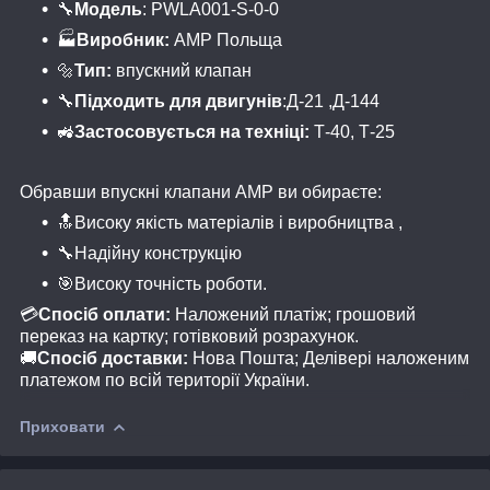
🔧
Модель
: PWLA001-S-0-0
🏭
Виробник:
АМP Польща
🔩
Тип:
впускний клапан
🔧
Підходить для двигунів
:Д-21 ,Д-144
🚜
Застосовується на техніці:
Т-40, Т-25
Обравши впускні клапани AMP ви обираєте:
🔝Високу якість матеріалів і виробництва ,
🔧Надійну конструкцію
🎯Високу точність роботи.
💳
Спосіб оплати:
Наложений платіж; грошовий
переказ на картку; готівковий розрахунок.
🚚
Спосіб доставки:
Нова Пошта; Делівері наложеним
платежом по всій території України.
Приховати