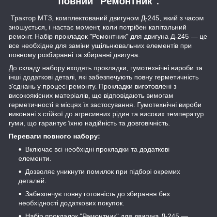
повний "Ремонтник".
Трактор МТЗ, комплектований двигуном Д-245, який з часом
зношується, і настає момент, коли потрібен капітальний
ремонт. Набір прокладок "Ремонтник" для двигуна Д-245 — це
все необхідне для заміни ущільнювальних елементів при
повному розбиранні та збиранні двигуна.
До складу набору входять прокладки, гумотехнічні вироби та
інші додаткові деталі, які забезпечують повну герметичність
з'єднань у процесі ремонту. Прокладки виготовлені з
високоякісних матеріалів, що відповідають вимогам
герметичності в місцях їх застосування. Гумотехнічні вироби
виконані з стійкої до агресивних рідин та високих температур
гуми, що гарантує їхню надійність та довговічність.
Переваги повного набору:
Включає всі необхідні прокладки та додаткові
елементи.
Дозволяє уникнути помилок при підборі окремих
деталей.
Забезпечує повну готовність до збирання без
необхідності додаткових покупок.
Набір прокладок "Ремонтник" для двигуна Д-245 —