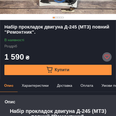
Набір прокладок двигуна Д-245 (МТЗ) повний
"Ремонтник".
В наявності
Роздріб
1 590
₴
Купити
Опис
Характеристики
Доставка
Оплата
Умови п
Опис
Набір прокладок двигуна Д-245 (МТЗ)