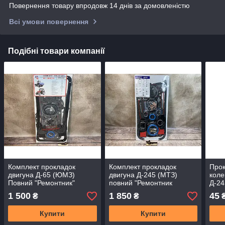
Повернення товару впродовж 14 днів за домовленістю
Всі умови повернення
Подібні товари компанії
Комплект прокладок
Комплект прокладок
Прок
двигуна Д-65 (ЮМЗ)
двигуна Д-245 (МТЗ)
коле
Повний "Ремонтник"
повний "Ремонтник
Д-24
PREMIUM"
паро
1 500
1 850
45
₴
₴
Купити
Купити