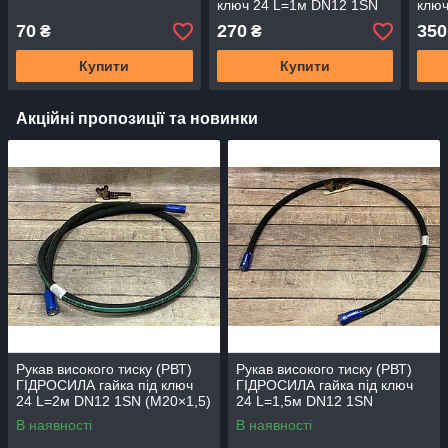
ключ 24 L=1м DN12 1SN
ключ
(М20×1,5)
(М20
70
270
350
₴
₴
Купити
Купити
Акційні пропозиції та новинки
Рукав високого тиску (РВТ)
Рукав високого тиску (РВТ)
ГІДРОСИЛА гайка під ключ
ГІДРОСИЛА гайка під ключ
24 L=2м DN12 1SN (М20×1,5)
24 L=1,5м DN12 1SN
(М20×1,5)
В наявності
В наявності