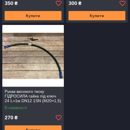
350
300
₴
₴
Купити
Купити
Рукав високого тиску
ГІДРОСИЛА гайка під ключ
24 L=1м DN12 1SN (М20×1,5)
В наявності
270
₴