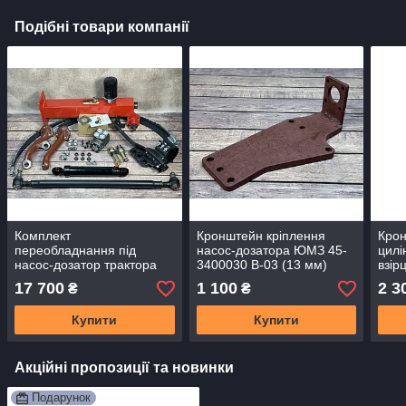
Подібні товари компанії
Комплект
Кронштейн кріплення
Крон
переобладнання під
насос-дозатора ЮМЗ 45-
цилі
насос-дозатор трактора
3400030 В-03 (13 мм)
взір
МТЗ-82. Кронштейн на ЦС
нового взірця
без 
17 700
1 100
2 3
₴
₴
з Хомутом (балка старого
взірця)
Купити
Купити
Акційні пропозиції та новинки
Подарунок