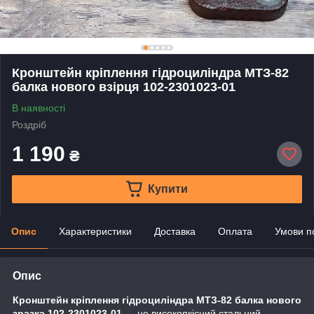
Кронштейн кріплення гідроциліндра МТЗ-82
балка нового взірця 102-2301023-01
В наявності
Роздріб
1 190
₴
Купити
Опис
Характеристики
Доставка
Оплата
Умови п
Опис
Кронштейн кріплення гідроциліндра МТЗ-82 балка нового
зразка 102-2301023-01
— це високоякісний стальний