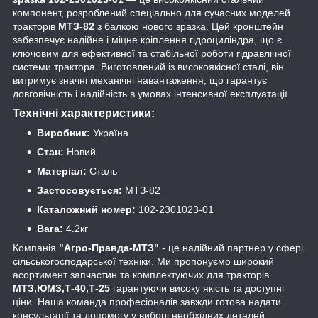
компонент, розроблений спеціально для сучасних моделей
тракторів
МТЗ-82
з балкою нового зразка. Цей кронштейн
забезпечує надійне і міцне кріплення гідроциліндра, що є
ключовим для ефективної та стабільної роботи гідравлічної
системи трактора. Виготовлений із високоякісної сталі, він
витримує значні механічні навантаження, що гарантує
довговічність і надійність в умовах інтенсивної експлуатації.
Технічні характеристики:
Виробник:
Україна
Стан:
Новий
Матеріал:
Сталь
Застосовується:
МТЗ-82
Каталожний номер:
102-2301023-01
Вага:
4.2кг
Компанія
"Агро-Правда-МТЗ"
- це надійний партнер у сфері
сільськогосподарської техніки. Ми пропонуємо широкий
асортимент запчастин та комплектуючих для тракторів
МТЗ,ЮМЗ,Т-40,Т-25
гарантуючи високу якість та доступні
ціни. Наша команда професіоналів завжди готова надати
консультації та допомогу у виборі необхідних деталей,