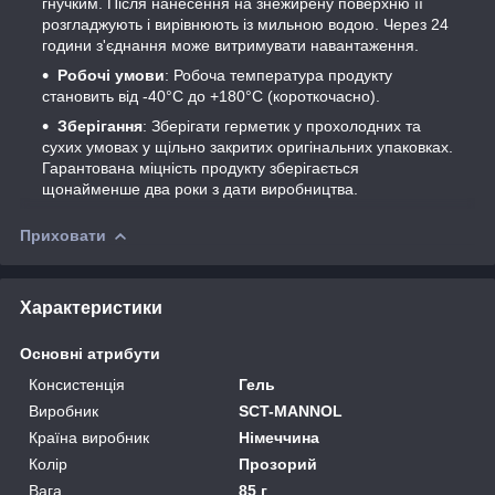
гнучким. Після нанесення на знежирену поверхню її
розгладжують і вирівнюють із мильною водою. Через 24
години з'єднання може витримувати навантаження.
Робочі умови
: Робоча температура продукту
становить від -40°C до +180°C (короткочасно).
Зберігання
: Зберігати герметик у прохолодних та
сухих умовах у щільно закритих оригінальних упаковках.
Гарантована міцність продукту зберігається
щонайменше два роки з дати виробництва.
Приховати
Характеристики
Основні атрибути
Консистенція
Гель
Виробник
SCT-MANNOL
Країна виробник
Німеччина
Колір
Прозорий
Вага
85 г