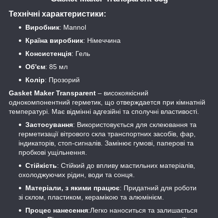
Технічні характеристики:
Виробник
: Mannol
Країна виробник
: Німеччина
Консистенція
: Гель
Об'єм
: 85 мл
Колір
: Прозорий
Gasket Maker Transparent
– високоякісний
однокомпонентний герметик, що отверждается при кімнатній
температурі. Має відмінні адгезійні та сполучні властивості.
Застосування
: Використовується для склеювання та
герметизації вітрового скла транспортних засобів, фар,
індикаторів, стоп-сигналів. Замінює гумові, паперові та
пробкові ущільнення.
Стійкість
: Стійкий до впливу мастильних матеріалів,
охолоджуючих рідин, води та сонця.
Матеріали, з якими працює
: Придатний для роботи
зі склом, пластиком, керамікою та алюмінієм.
Процес нанесення
:Легко наноситься та залишається