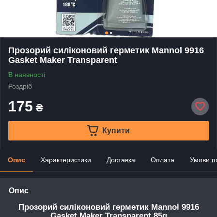
Прозорий силіконовий герметик Mannol 9916
Gasket Maker Transparent
В наявності
Роздріб
175
₴
Купити
Опис
Характеристики
Доставка
Оплата
Умови п
Опис
Прозорий силіконовий герметик Mannol 9916
Gasket Maker Transparent 85g