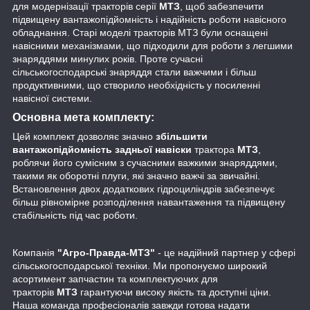
для модернізації тракторів серії
МТЗ
, щоб забезпечити
підвищену вантажопідйомність і надійність роботи навісного
обладнання. Старі моделі тракторів МТЗ були оснащені
навісними механізмами, що підходили для роботи з легшими
знаряддями минулих років. Проте сучасні
сільськогосподарські знаряддя стали важчими і більш
продуктивними, що створило необхідність у посиленні
навісної системи.
Основна мета комплекту:
Цей комплект дозволяє значно
збільшити
вантажопідйомність задньої навіски
трактора
МТЗ
,
роблячи його сумісним з сучасними важкими знаряддями,
такими як оборотні плуги, які значно важчі за звичайні.
Встановлення двох додаткових гідроциліндрів забезпечує
більш рівномірне розподілення навантаження та підвищену
стабільність під час роботи.
Компанія
"Агро-Правда-МТЗ"
- це надійний партнер у сфері
сільськогосподарської техніки. Ми пропонуємо широкий
асортимент запчастин та комплектуючих для
тракторів
МТЗ
гарантуючи високу якість та доступні ціни.
Наша команда професіоналів завжди готова надати