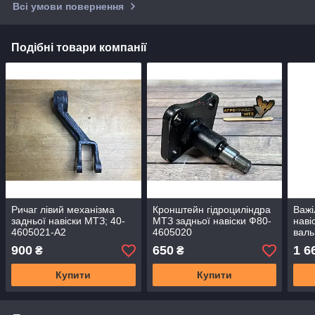
Всі умови повернення
Подібні товари компанії
Ричаг лівий механізма
Кронштейн гідроциліндра
Важі
задньої навіски МТЗ; 40-
МТЗ задньої навіски Ф80-
наві
4605021-А2
4605020
валь
80-4
900
650
1 6
₴
₴
Купити
Купити