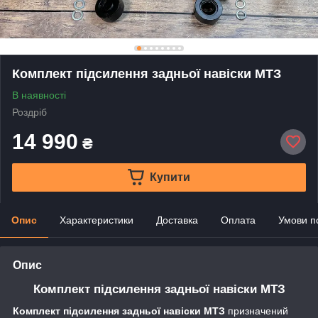
Комплект підсилення задньої навіски МТЗ
В наявності
Роздріб
14 990
₴
Купити
Опис
Характеристики
Доставка
Оплата
Умови п
Опис
Комплект підсилення задньої навіски МТЗ
Комплект підсилення задньої навіски МТЗ
призначений