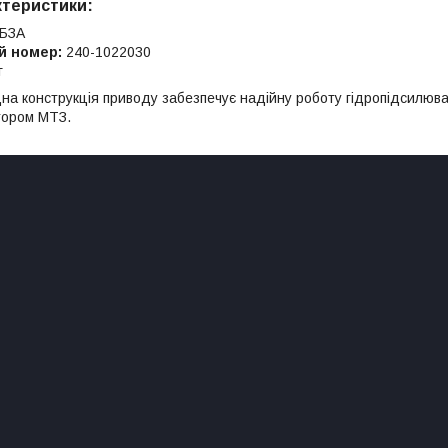
ктеристики:
БЗА
й номер:
240-1022030
г
цна конструкція приводу забезпечує надійну роботу гідропідсилюв
тором МТЗ.