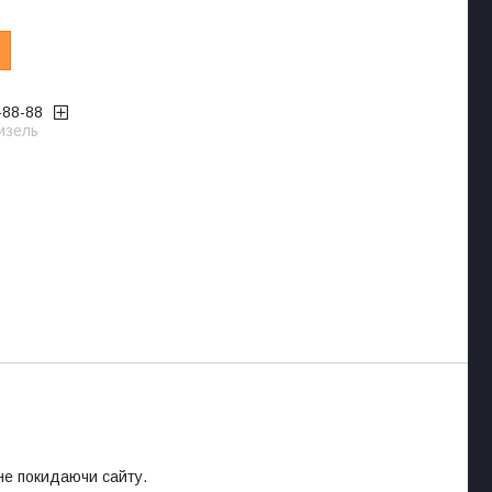
-88-88
изель
 не покидаючи сайту.