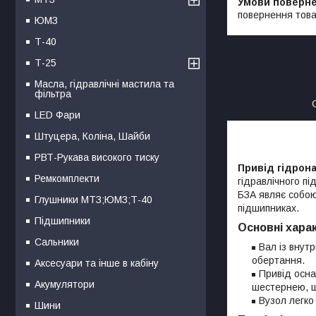
повернення това
ЮМЗ
Т-40
Т-25
Масла, гідравлічні мастила та
фільтра
LED Фари
Штуцера, Коліна, Шайби
РВТ-Рукава високого тиску
Привід гідрона
Ремкомплекти
гідравлічного п
БЗА являє собою
Глушники МТЗ;ЮМЗ;Т-40
підшипниках.
Підшипники
Основні хара
Сальники
Вал із внут
обертання.
Аксесуари та інше в кабіну
Привід осна
Акумулятори
шестернею, щ
Вузол легко
Шини