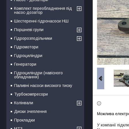
Комплект переобладнення під
насос-дозатор
Шестеренні гідронасоси НШ
Поршневі групи
Гідророзподільники
Гідромотори
Гідроциліндри
Генератори
Гідроциліндри (навісного
обладнання)
Паливні насоси високого тиску
Турбокомпресори
Колінвали
Диски зчеплення
Прокладки
У компанії підкл
МТЗ