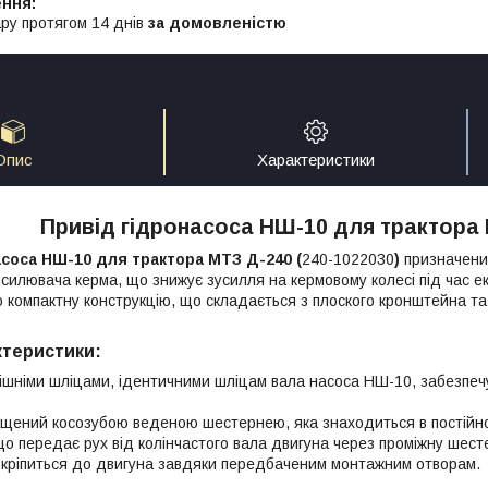
ру протягом 14 днів
за домовленістю
Опис
Характеристики
Привід гідронасоса НШ-10 для трактора
соса НШ-10 для трактора МТЗ Д-240 (
240-1022030
)
призначени
ідсилювача керма, що знижує зусилля на кермовому колесі під час е
 компактну конструкцію, що складається з плоского кронштейна та
ктеристики:
рішніми шліцами, ідентичними шліцам вала насоса НШ-10, забезпеч
щений косозубою веденою шестернею, яка знаходиться в постійн
о передає рух від колінчастого вала двигуна через проміжну шест
 кріпиться до двигуна завдяки передбаченим монтажним отворам.