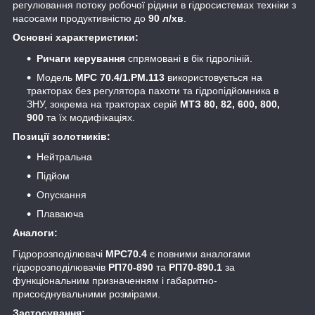
регулювання потоку робочої рідини в гідросистемах техніки з
насосами продуктивністю до
90 л/хв
.
Основні характеристики:
Ричаги керування
спрямовані в бік гідроліній.
Модель
МРС 70.4/1.РМ.113
використовується на
тракторах без регулятора пахоти та гідропідйомника в
ЗНУ, зокрема на тракторах серій
МТЗ 80, 82, 600, 800,
900
та їх модифікаціях.
Позиції золотників:
Нейтральна
Підйом
Опускання
Плаваюча
Аналоги:
Гідророзподілювачі
МРС70.4
є повними аналогами
гідророзподілювачів
РП70-890
та
РП70-890.1
за
функціональним призначенням і габаритно-
присоєднувальними розмірами.
Застосування: