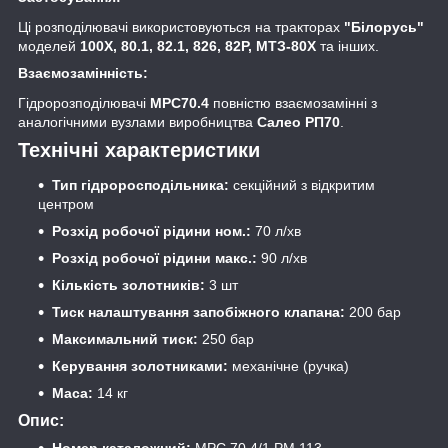
Ці розподілювачі використовуються на тракторах
"Білорусь"
моделей
100Х, 80.1, 82.1, 826, 82Р, МТЗ-80Х
та інших.
Взаємозамінність:
Гідророзподілювачі
МРС70.4
повністю взаємозамінні з
аналогічними вузлами виробництва
Салео РП70
.
Технічні характеристики
Тип гідроросподільника:
секційний з відкритим
центром
Розхід робочої рідини ном.:
70 л/хв
Розхід робочої рідини макс.:
90 л/хв
Кількість золотників:
3 шт
Тиск налаштування запобіжного клапана:
200 бар
Максимальний тиск:
250 бар
Керування золотниками:
механічне (ручка)
Маса:
14 кг
Опис: