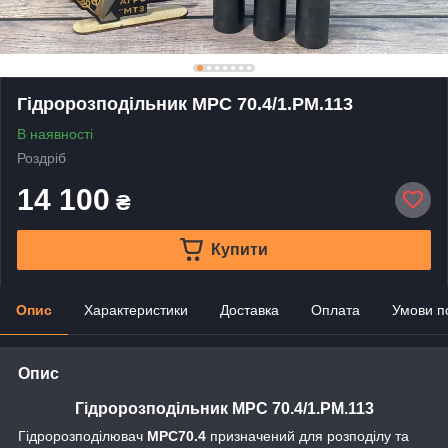
Гідророзподільник МРС 70.4/1.РМ.113
В наявності
Роздріб
14 100
₴
Купити
Опис
Характеристики
Доставка
Оплата
Умови п
Опис
Гідророзподільник МРС 70.4/1.РМ.113
Гідророзподілювач
МРС70.4
призначений для розподілу та