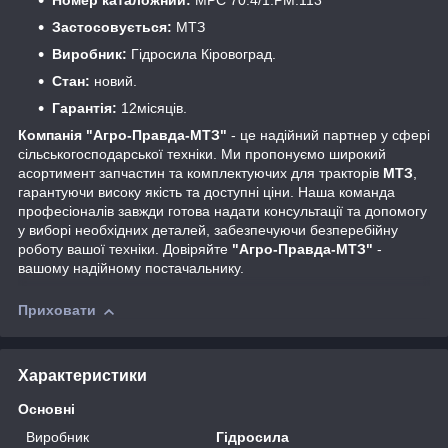
Номер каталожний:
МРС 70.4/1.РМ.113
Застосовується:
МТЗ
Виробник:
Гідросила Кіровоград.
Стан:
новий.
Гарантія:
12місяців.
Компанія "Агро-Правда-МТЗ"
- це надійний партнер у сфері
сільськогосподарської техніки. Ми пропонуємо широкий
асортимент запчастин та комплектуючих для тракторів
МТЗ
,
гарантуючи високу якість та доступні ціни. Наша команда
професіоналів завжди готова надати консультації та допомогу
у виборі необхідних деталей, забезпечуючи безперебійну
роботу вашої техніки. Довіряйте
"Агро-Правда-МТЗ"
-
вашому надійному постачальнику.
Приховати
Характеристики
Основні
Виробник
Гідросила