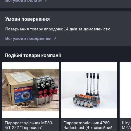
Всі умови оплати
Умови повернення
Повернення товару впродовж 14 днів за домовленістю
Всі умови повернення
Подібні товари компанії
Гідророзподільник МР80-
Гідророзподільник 4Р80
Штуц
4/1-222 "Гідросила"
Badestnost (4-х секційний,
М27х