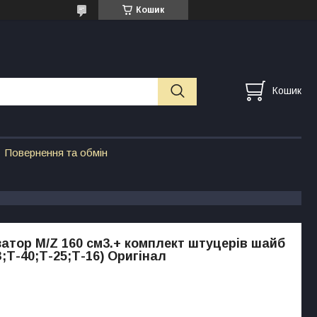
Кошик
Кошик
Повернення та обмін
атор M/Z 160 см3.+ комплект штуцерів шайб
Т-40;Т-25;Т-16) Оригінал