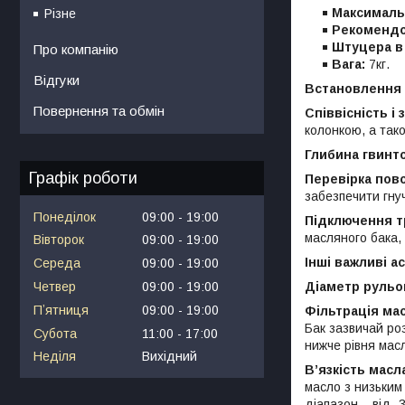
Максимальн
Різне
Рекомендо
Штуцера в
Про компанію
Вага:
7кг.
Відгуки
Встановлення 
Повернення та обмін
Співвісність і 
колонкою, а так
Глибина гвинт
Графік роботи
Перевірка пов
забезпечити гну
Понеділок
09:00
19:00
Підключення т
масляного бака, 
Вівторок
09:00
19:00
Інші важливі а
Середа
09:00
19:00
Діаметр рульо
Четвер
09:00
19:00
Пʼятниця
09:00
19:00
Фільтрація ма
Бак зазвичай ро
Субота
11:00
17:00
нижче рівня мас
Неділя
Вихідний
В’язкість масл
масло з низьким
діапазон – від 