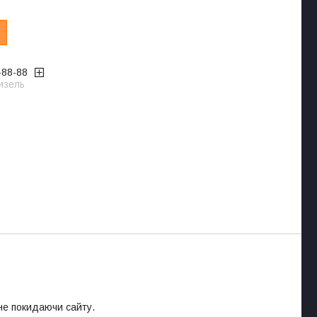
-88-88
изель
 не покидаючи сайту.