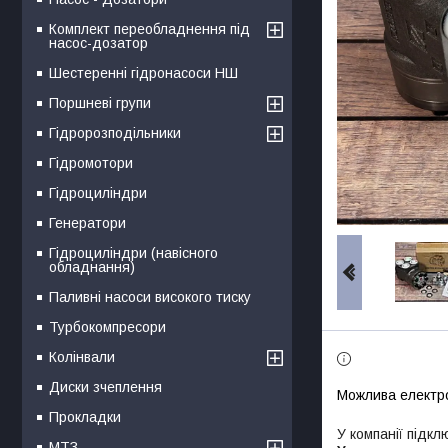
Комплект переобладнення під
насос-дозатор
Шестеренні гідронасоси НШ
Поршневі групи
Гідророзподільники
Гідромотори
Гідроциліндри
Генератори
Гідроциліндри (навісного
обладнання)
Паливні насоси високого тиску
Турбокомпресори
Колінвали
Диски зчеплення
Прокладки
У компанії підкл
МТЗ