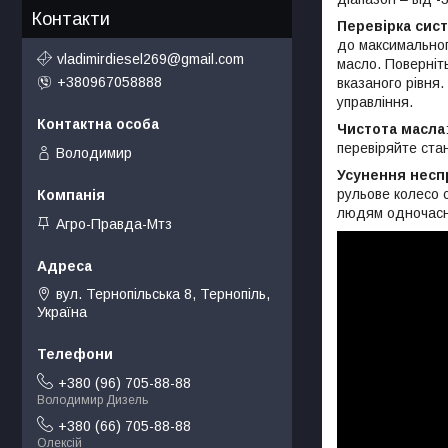
Контакти
Перевірка сис
до максимальног
vladimirdiesel269@gmail.com
масло. Поверніт
+380967058888
вказаного рівня.
управління.
Чистота масла
перевіряйте стан
Володимир
Усунення несп
рульове колесо 
людям одночасн
Агро-Правда-Мтз
вул. Тернопільська 8, Тернопіль,
Україна
+380 (96) 705-88-88
Володимир Дизель
+380 (66) 705-88-88
Олексій