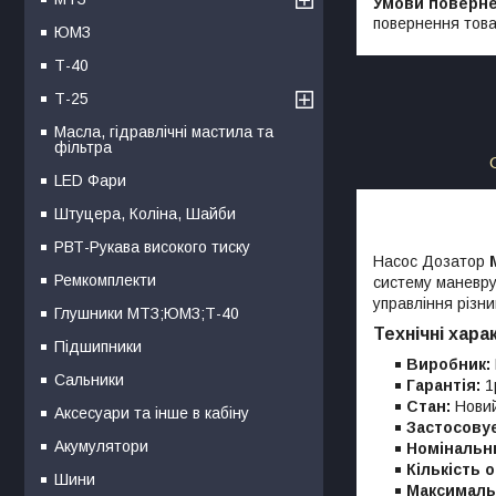
повернення това
ЮМЗ
Т-40
Т-25
Масла, гідравлічні мастила та
фільтра
LED Фари
Штуцера, Коліна, Шайби
РВТ-Рукава високого тиску
Насос Дозатор
M
Ремкомплекти
систему маневру
управління різн
Глушники МТЗ;ЮМЗ;Т-40
Технічні хара
Підшипники
Виробник:
Сальники
Гарантія:
1
Стан:
Нови
Аксесуари та інше в кабіну
Застосову
Акумулятори
Номінальн
Кількість о
Шини
Максимальн