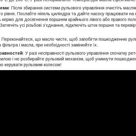
теми
: Після збирання системи рульового управління очистіть маслян
о рівня. Послабте ніпель циліндра та дайте насосу працювати на н
ь кермо для досягнення поршнем крайнього лівого або правого поло
 Затягніть усі різьбові з’єднання, підключіть шток поршня та перев
: Переконайтеся, що масло чисте, щоб запобігти пошкодженню рул
 фільтра і масла, при необхідності замінюйте їх.
равностей
: У разі несправності рульового управління спочатку рет
силою і не розбирайте рульовий механізм, щоб уникнути пошкодж
о керувати рульовим колесом!