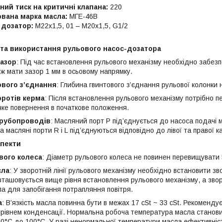
ий тиск на критичні клапана:
220
вана марка масла:
МГЕ-46В
 дозатор:
М22х1,5, 01 – М20х1,5, G1/2
та використання рульового насос-дозатора
зазор
: Під час встановлення рульового механізму необхідно забезпе
ож мати зазор 1 мм в осьовому напрямку.
ового з’єднання
: Глибина гвинтового з’єднання рульової колонки
оротів керма
: Після встановлення рульового механізму потрібно п
чке повернення в початкове положення.
рубопроводів
: Масляний порт P під’єднується до насоса подачі 
а масляні порти R і L під’єднуються відповідно до лівої та правої 
спекти
вого колеса
: Діаметр рульового колеса не повинен перевищувати 
сла
: У зворотній лінії рульового механізму необхідно встановити зв
зташовується вище рівня встановлення рульового механізму, а зворо
ла для запобігання потрапляння повітря.
а
: В’язкість масла повинна бути в межах 17 cSt ~ 33 cSt. Рекоменду
 рівнем конденсації. Нормальна робоча температура масла станови
-30°C до 100°C. У разі ненормальної температури масла ефективні