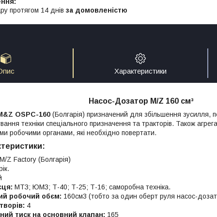
ру протягом 14 днів
за домовленістю
Опис
Характеристики
Насос-Дозатор M/Z 160 см³
&Z OSPC-160
(Болгарія) призначений для збільшення зусилля, п
вання техніки спеціального призначення та тракторів. Також агрег
ими робочими органами, які необхідно повертати.
ктеристики:
M/Z Factory (Болгарія)
рік.
й
єця:
МТЗ; ЮМЗ; Т-40; Т-25; Т-16; саморобна техніка.
ий робочий обєм:
160см3 (тобто за один оберт руля насос-дозат
творів:
4
ий тиск на основний клапан:
165