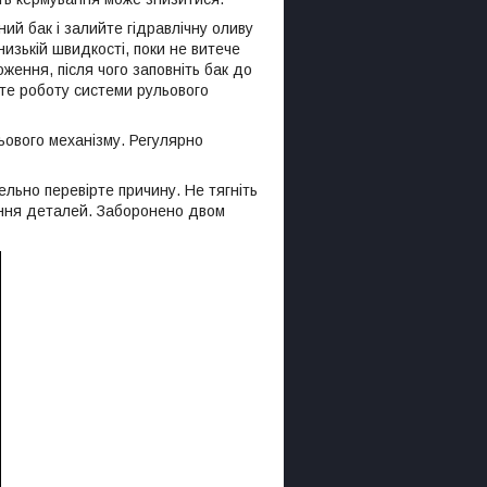
ий бак і залийте гідравлічну оливу
изькій швидкості, поки не витече
ження, після чого заповніть бак до
ірте роботу системи рульового
ьового механізму. Регулярно
ельно перевірте причину. Не тягніть
ення деталей. Заборонено двом