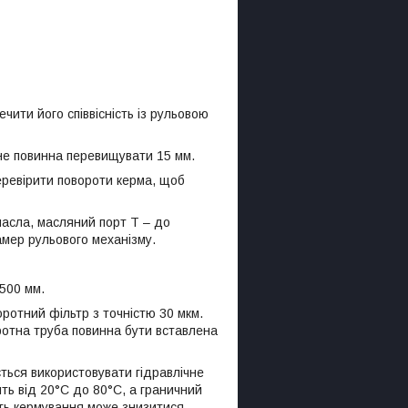
чити його співвісність із рульовою
 не повинна перевищувати 15 мм.
еревірити повороти керма, щоб
масла, масляний порт T – до
камер рульового механізму.
500 мм.
оротний фільтр з точністю 30 мкм.
тна труба повинна бути вставлена ​​
ється використовувати гідравлічне
ть від 20°C до 80°C, а граничний
сть кермування може знизитися.