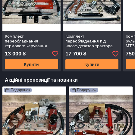
Комплект
Комплект
Комп
переобладнання
переобладнання під
руль
кермового керування
насос-дозатор трактора
МТЗ
трактора МТЗ-80 з
МТЗ-82. Кронштейн на ЦС
13 000
17 700
750
₴
₴
циліндром двосторонньої
з Хомутом (балка старого
дії (рем.установки) ЦС
взірця)
Купити
Купити
63×40×25
Акційні пропозиції та новинки
Подарунок
Подарунок