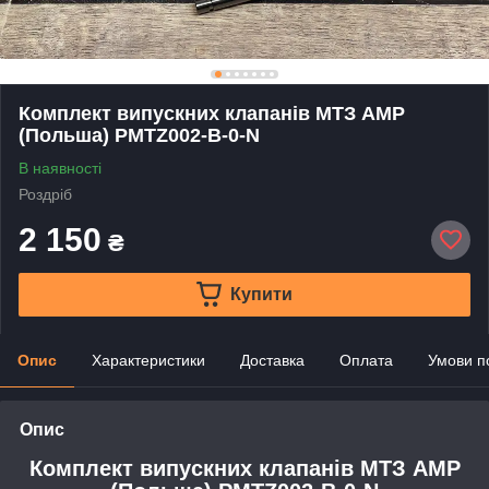
Комплект випускних клапанів МТЗ AMP
(Польша) PMTZ002-B-0-N
В наявності
Роздріб
2 150
₴
Купити
Опис
Характеристики
Доставка
Оплата
Умови п
Опис
Комплект випускних клапанів МТЗ AMP