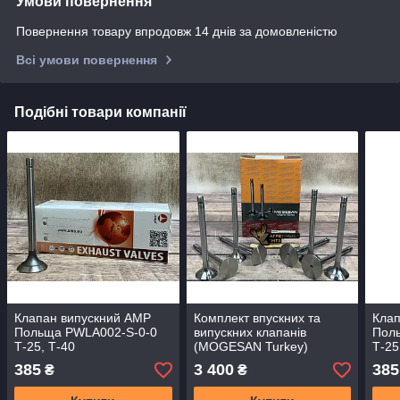
Умови повернення
Повернення товару впродовж 14 днів за домовленістю
Всі умови повернення
Подібні товари компанії
Клапан випускний АМP
Комплект впускних та
Клап
Польща PWLA002-S-0-0
випускних клапанів
Пол
Т-25, Т-40
(MOGESAN Turkey)
Т-25
385
3 400
385
₴
₴