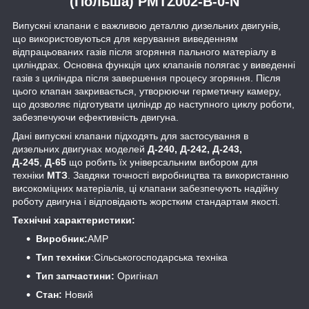
(Польша) PMTZ002-B-0-N
Випускні клапани є важливою деталлю дизельних двигунів,
що використовуються для керування виведенням
відпрацьованих газів після згоряння пального матеріалу в
циліндрах. Основна функція цих клапанів полягає у виведенні
газів з циліндра після завершення процесу згоряння. Після
цього клапан закривається, утворюючи герметичну камеру,
що дозволяє підготувати циліндр до наступного циклу роботи,
забезпечуючи ефективність двигуна.
Дані випускні клапани підходять для застосування в
дизельних двигунах моделей
Д-240, Д-242, Д-243,
Д-245
,
Д-65
що робить їх універсальним вибором для
техніки
МТЗ
. Завдяки точності виробництва та використанню
високоміцних матеріалів, ці клапани забезпечують надійну
роботу двигуна і відповідають жорстким стандартам якості.
Технічні характеристики:
Виробник:
AMP
Тип техніки
:Сільськогосподарська техніка
Тип запчастини:
Оригінал
Стан:
Новий