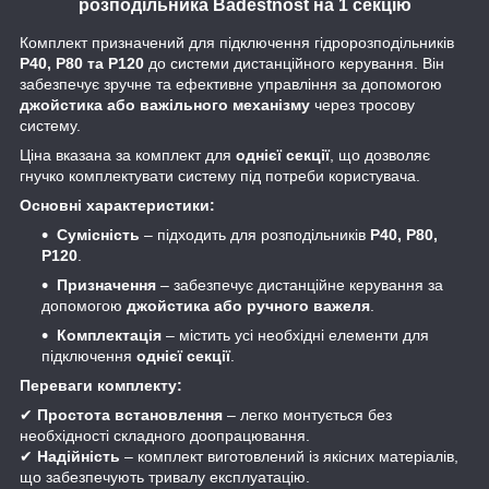
розподільника Badestnost на 1 секцію
Комплект призначений для підключення гідророзподільників
Р40, Р80 та Р120
до системи дистанційного керування. Він
забезпечує зручне та ефективне управління за допомогою
джойстика або важільного механізму
через тросову
систему.
Ціна вказана за комплект для
однієї секції
, що дозволяє
гнучко комплектувати систему під потреби користувача.
Основні характеристики:
Сумісність
– підходить для розподільників
Р40, Р80,
Р120
.
Призначення
– забезпечує дистанційне керування за
допомогою
джойстика або ручного важеля
.
Комплектація
– містить усі необхідні елементи для
підключення
однієї секції
.
Переваги комплекту:
✔
Простота встановлення
– легко монтується без
необхідності складного доопрацювання.
✔
Надійність
– комплект виготовлений із якісних матеріалів,
що забезпечують тривалу експлуатацію.