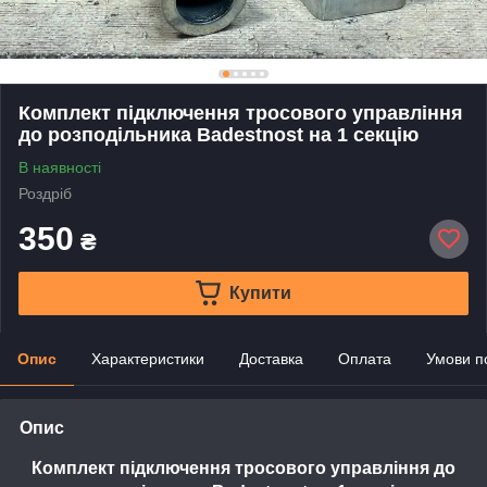
Комплект підключення тросового управління
до розподільника Badestnost на 1 секцію
В наявності
Роздріб
350
₴
Купити
Опис
Характеристики
Доставка
Оплата
Умови п
Опис
Комплект підключення тросового управління до