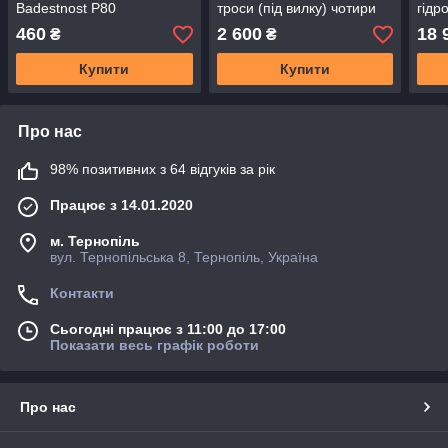
Badestnost P80
троси (під вилку) чотири
гідр
секції
Bade
460
2 600
18 
₴
₴
3 се
+ 3 
Купити
Купити
реж
Про нас
98% позитивних з 64 відгуків за рік
Працює з 14.01.2020
м. Тернопіль
вул. Тернопільська 8, Тернопіль, Україна
Контакти
Сьогодні працює з 11:00 до 17:00
Показати весь графік роботи
Про нас