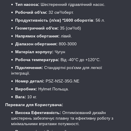
Тип насоса:
Шестеренний гідравлічний насос.
Робочий об'єм:
32 см³/оберт.
Продуктивність (л/хв) *1600 оборотів
: 56 л.
Геометричний об'єм:
35 (см³/об)
Напрямок обертання:
лівий.
Діапазон обертання:
800-3000
Матеріал корпусу:
Чугун
Робоча температура:
Від -40°С до +120°С.
Підключення:
Стандартні роз'єми для легкої
інтеграції.
Номер деталі:
PSZ-NSZ-35G.NE
Виробник:
Hylmet Польща.
Вага:
10 кг.
Переваги для Користувача:
Висока Ефективність:
Оптимізований дизайн
шестерень забезпечує плавну та ефективну роботу з
мінімальними втратами потужності.