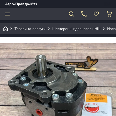
Агро-Правда-Мтз
Товари та послуги
Шестеренні гідронасоси НШ
Насо