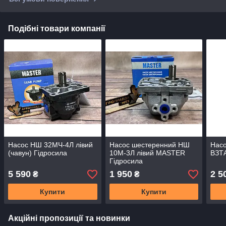
Подібні товари компанії
Насос НШ 32МЧ-4Л лівий
Насос шестеренний НШ
Насо
(чавун) Гідросила
10М-3Л лівий MASTER
ВЗТА
Гідросила
5 590
1 950
2 5
₴
₴
Купити
Купити
Акційні пропозиції та новинки