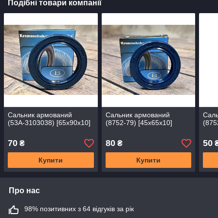
Подібні товари компанії
Сальник армований
Сальник армований
Сал
(53А-3103038) [65х90х10]
(8752-79) [45x65x10]
(875
70
80
50
₴
₴
Купити
Купити
Про нас
98% позитивних з 64 відгуків за рік