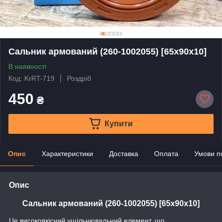
Сальник армований (260-1002055) [65x90x10]
В наявності
Код: KrRT-719
Роздріб
450
₴
Купити
Опис
Характеристики
Доставка
Оплата
Умови п
Опис
Сальник армований (260-1002055) [65x90x10]
Це високоякісний ущільнювальний елемент, що