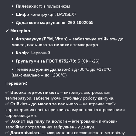
Пилезахист
: з пильовиком
Шифр конструкції
: BAVISLX7
Додаткове маркування
:
260-1002055
✔
Матеріал:
Фторкаучук (FPM, Viton) – забезпечує стійкість до
масел, пального та високих температур
Колір:
Червоний
Група гуми за ГОСТ 8752-79:
5 (СКФ-26)
Температурний діапазон:
від -30°C до +170°C
(максимально – до +230°C)
Переваги:
✅
Висока термостійкість
– витримує екстремальні
температури, забезпечуючи стабільну роботу двигуна.
✅
Стійкість до масел та пального
– не втрачає своїх
характеристик навіть при тривалому контакті з агресивними
середовищами.
✅
Захист від пилу та вологи
– інтегрований пильовик
запобігає потраплянню забруднень у двигун.
✅
Довговічність
– використання високоякісного матеріалу