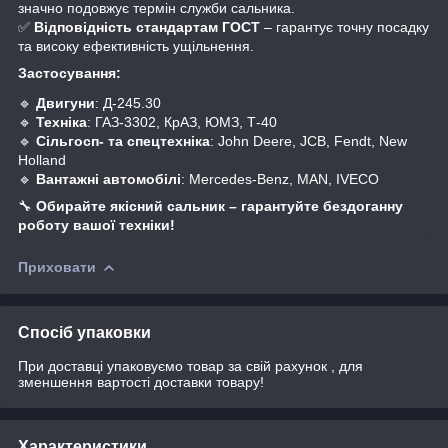
значно подовжує термін служби сальника.
✅
Відповідність стандартам ГОСТ
– гарантує точну посадку
та високу ефективність ущільнення.
Застосування:
🔹
Двигуни
: Д-245.30
🔹
Техніка
: ГАЗ-3302, КрАЗ, ЮМЗ, Т-40
🔹
Сільгосп- та спецтехніка
: John Deere, JCB, Fendt, New
Holland
🔹
Вантажні автомобілі
: Mercedes-Benz, MAN, IVECO
🔧
Обирайте якісний сальник – гарантуйте бездоганну
роботу вашої техніки!
Приховати
Спосіб упаковки
При доставці упаковуємо товар за свій рахунок , для
зменшення вартості доставки товару!
Характеристики