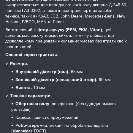
використовується для переднього колінвалу двигуна Д-245.30,
напівосі ГАЗ-3302, а також інших транспортних засобів і
техніки, таких як КрАЗ, JCB, John Deere, Mercedes-Benz, New
Holland, IVECO, MAN та Fendt.
Виготовлений із
фторкаучуку (FPM, FKM, Viton)
, цей
сальник має високу термостійкість і хімічну стійкість, що
дозволяє йому працювати у складних умовах без втрати своїх
властивостей.
Основні характеристики:
✔
Розміри:
Внутрішній діаметр (вал):
65 мм
Зовнішній діаметр (посадковий отвір):
90 мм
Висота:
10 мм
✔
Технічні параметри:
Обертання валу
: реверсивне (без гідродинамічних
рельєфів)
Каркас
: повністю прогумований
Робоча кромка
: механічно оброблена/підрізна
(відповідає ГОСТ)