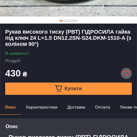
Рукав високого тиску (РВТ) ГІДРОСИЛА гайка
під ключ 24 L=1.5 DN12.2SN-S24.DKM-1510-A (з
коліном 90°)
В наявності
Роздріб
430
₴
Купити
Опис
Характеристики
Доставка
Оплата
Умови п
Опис