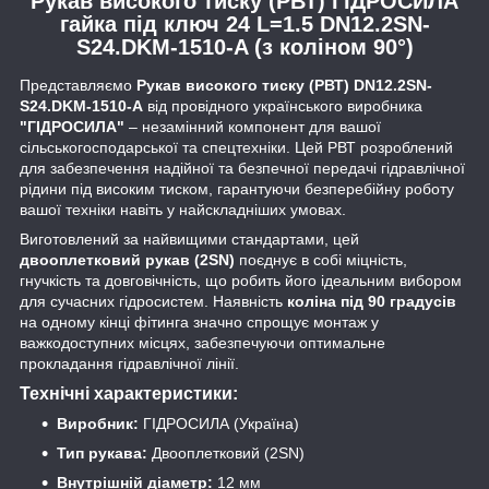
Рукав високого тиску (РВТ) ГІДРОСИЛА
гайка під ключ 24 L=1.5 DN12.2SN-
S24.DKM-1510-A (з коліном 90°)
Представляємо
Рукав високого тиску (РВТ) DN12.2SN-
S24.DKM-1510-A
від провідного українського виробника
"ГІДРОСИЛА"
– незамінний компонент для вашої
сільськогосподарської та спецтехніки. Цей РВТ розроблений
для забезпечення надійної та безпечної передачі гідравлічної
рідини під високим тиском, гарантуючи безперебійну роботу
вашої техніки навіть у найскладніших умовах.
Виготовлений за найвищими стандартами, цей
двооплетковий рукав (2SN)
поєднує в собі міцність,
гнучкість та довговічність, що робить його ідеальним вибором
для сучасних гідросистем. Наявність
коліна під 90 градусів
на одному кінці фітинга значно спрощує монтаж у
важкодоступних місцях, забезпечуючи оптимальне
прокладання гідравлічної лінії.
Технічні характеристики:
Виробник:
ГІДРОСИЛА (Україна)
Тип рукава:
Двооплетковий (2SN)
Внутрішній діаметр:
12 мм