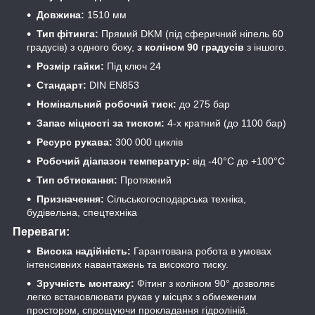
Довжина:
1510 мм
Тип фітинга:
Прямий DKM (під сферичний ніпель 60
градусів) з одного боку,
з коліном 90 градусів
з іншого.
Розмір гайки:
Під ключ 24
Стандарт:
DIN EN853
Номінальний робочий тиск:
до 275 бар
Запас міцності за тиском:
4-х кратний (до 1100 бар)
Ресурс рукава:
300 000 циклів
Робочий діапазон температур:
від -40°С до +100°С
Тип обтискання:
Протяжний
Призначення:
Сільськогосподарська техніка,
будівельна, спецтехніка
Переваги:
Висока надійність:
Гарантована робота в умовах
інтенсивних навантажень та високого тиску.
Зручність монтажу:
Фітинг з коліном 90° дозволяє
легко встановлювати рукав у місцях з обмеженим
простором, спрощуючи прокладання гідроліній.