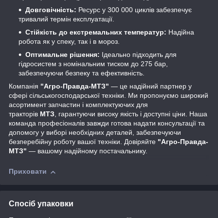
Довговічність:
Ресурс у 300 000 циклів забезпечує
тривалий термін експлуатації.
Стійкість до екстремальних температур:
Надійна
робота як у спеку, так і в мороз.
Оптимальне рішення:
Ідеально підходить для
гідросистем з номінальним тиском до 275 бар,
забезпечуючи безпеку та ефективність.
Компанія
"Агро-Правда-МТЗ"
— це надійний партнер у
сфері сільськогосподарської техніки. Ми пропонуємо широкий
асортимент запчастин і комплектуючих для
тракторів
МТЗ
, гарантуючи високу якість і доступні ціни. Наша
команда професіоналів завжди готова надати консультації та
допомогу у виборі необхідних деталей, забезпечуючи
безперебійну роботу вашої техніки. Довіряйте
"Агро-Правда-
МТЗ"
— вашому надійному постачальнику.
Приховати
Спосіб упаковки