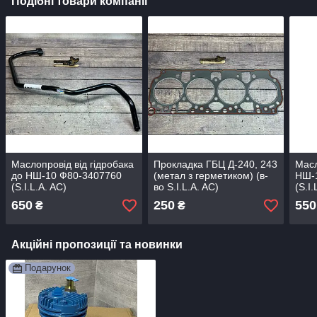
Подібні товари компанії
Маслопровід від гідробака
Прокладка ГБЦ Д-240, 243
Масл
до НШ-10 Ф80-3407760
(метал з герметиком) (в-
НШ-
(S.I.L.A. AC)
во S.I.L.A. AC)
(S.I.
650
250
550
₴
₴
Акційні пропозиції та новинки
Подарунок