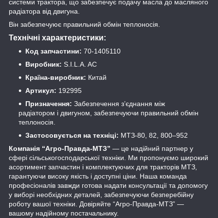
системи трактора, що забезпечує подачу масла до масляного
радіатора від двигуна.
Він забезпечуює правильний обмін теплоносія.
Технічні характеристики:
Код запчастини:
70-1405110
Виробник:
S.I.L.A. AC
Країна-виробник:
Китай
Артикул:
192995
Призначення:
Забезпечення з’єднання між
радіатором і двигуном, забезпечуючи правильний обмін
теплоносія.
Застосовується на техніці:
МТЗ-80, 82, 800–952
Компанія “Агро-Правда-МТЗ”
— це надійний партнер у
сфері сільськогосподарської техніки. Ми пропонуємо широкий
асортимент запчастин і комплектуючих для тракторів МТЗ,
гарантуючи високу якість і доступні ціни. Наша команда
професіоналів завжди готова надати консультації та допомогу
у виборі необхідних деталей, забезпечуючи безперебійну
роботу вашої техніки. Довіряйте “Агро-Правда-МТЗ” —
вашому надійному постачальнику.