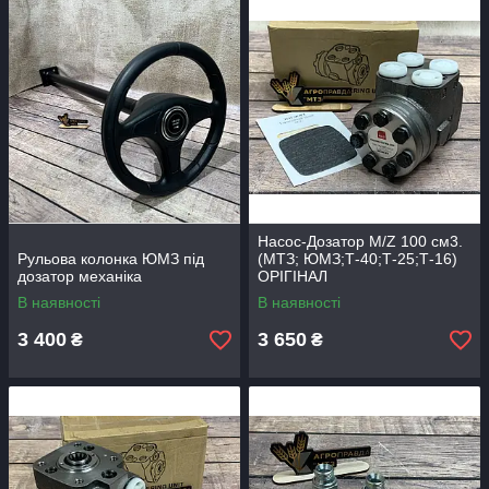
Насос-Дозатор M/Z 100 см3.
Рульова колонка ЮМЗ під
(МТЗ; ЮМЗ;Т-40;Т-25;Т-16)
дозатор механіка
ОРІГІНАЛ
В наявності
В наявності
3 400
3 650
₴
₴