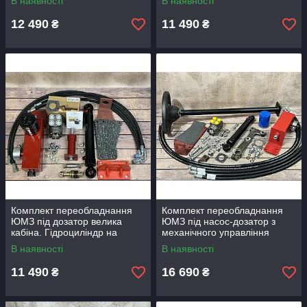
В наявності
В наявності
лонжерон)
12 490
11 490
₴
₴
Комплект переобладнання
Комплект переобладнання
ЮМЗ під дозатор велика
ЮМЗ під насос-дозатор з
кабіна. Гідроциліндр на
механічного управління
ланжерон
В наявності
В наявності
11 490
16 690
₴
₴