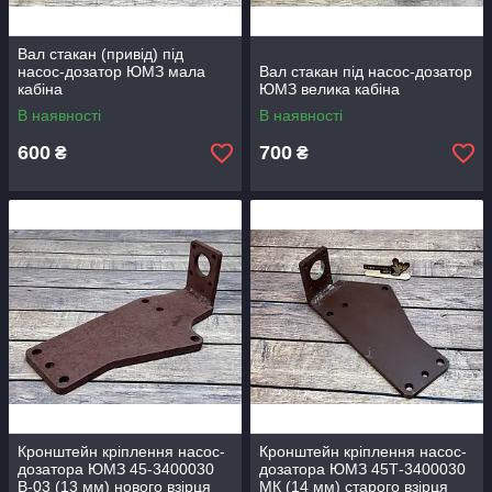
Вал стакан (привід) під
насос-дозатор ЮМЗ мала
Вал стакан під насос-дозатор
кабіна
ЮМЗ велика кабіна
В наявності
В наявності
600
700
₴
₴
Кронштейн кріплення насос-
Кронштейн кріплення насос-
дозатора ЮМЗ 45-3400030
дозатора ЮМЗ 45Т-3400030
В-03 (13 мм) нового взірця
МК (14 мм) старого взірця