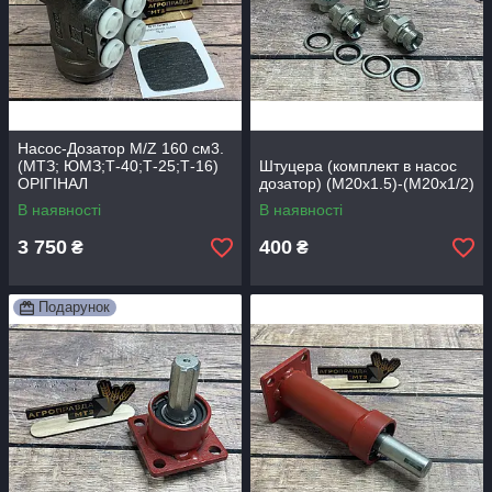
Насос-Дозатор M/Z 160 см3.
(МТЗ; ЮМЗ;Т-40;Т-25;Т-16)
Штуцера (комплект в насос
ОРІГІНАЛ
дозатор) (М20х1.5)-(М20х1/2)
В наявності
В наявності
3 750
400
₴
₴
Подарунок