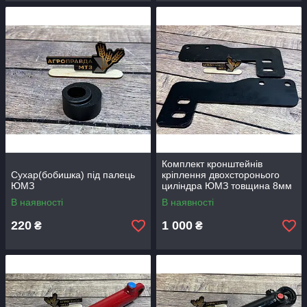
Комплект кронштейнів
Сухар(бобишка) під палець
кріплення двохсторонього
ЮМЗ
циліндра ЮМЗ товщина 8мм
В наявності
В наявності
220
1 000
₴
₴