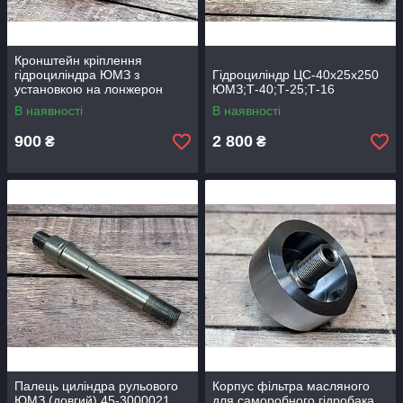
Кронштейн кріплення
гідроциліндра ЮМЗ з
Гідроциліндр ЦС-40х25х250
установкою на лонжерон
ЮМЗ;Т-40;Т-25;Т-16
В наявності
В наявності
900
2 800
₴
₴
Палець циліндра рульового
Корпус фільтра масляного
ЮМЗ (довгий) 45-3000021
для саморобного гідробака