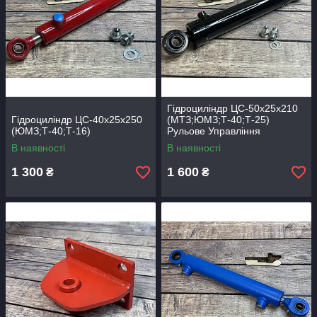
Гідроциліндр ЦС-50х25х210
Гідроциліндр ЦС-40х25х250
(МТЗ;ЮМЗ;Т-40;Т-25)
(ЮМЗ;Т-40;Т-16)
Рульове Управління
В наявності
В наявності
1 300
1 600
₴
₴