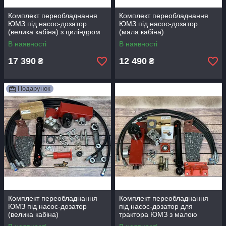
Комплект переобладнання
Комплект переобладнання
ЮМЗ під насос-дозатор
ЮМЗ під насос-дозатор
(велика кабіна) з циліндром
(мала кабіна)
двосторонньої дії
В наявності
В наявності
17 390
12 490
₴
₴
Подарунок
Комплект переобладнання
Комплект переобладнання
ЮМЗ під насос-дозатор
під насос-дозатор для
(велика кабіна)
трактора ЮМЗ з малою
кабіною (гідроциліндр на